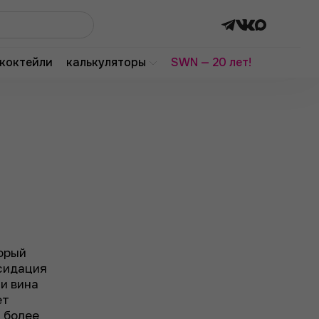
коктейли
калькуляторы
SWN — 20 лет!
орый
ксидация
и вина
ет
 более