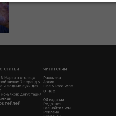
КУПИТЬ
е статьи
читателям
 8 Марта в столице
Рассылка
вой жизни: 7 веранд у
Архив
е и модные луки для
Fine & Rare Wine
х
о нас
 коньяков: дегустация
бренди
Об издании
октейлей
Редакция
Где найти SWN
Реклама