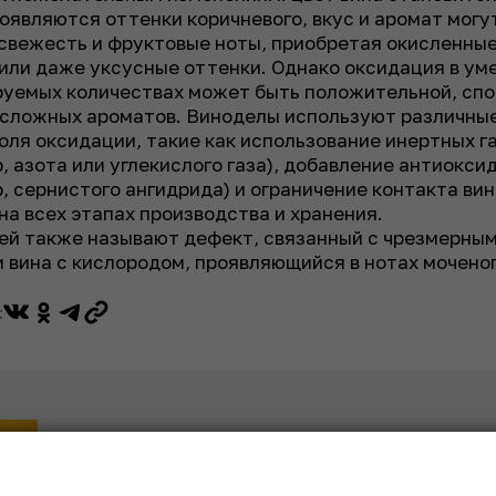
оявляются оттенки коричневого, вкус и аромат могу
свежесть и фруктовые ноты, приобретая окисленные
или даже уксусные оттенки. Однако оксидация в ум
руемых количествах может быть положительной, сп
 сложных ароматов. Виноделы используют различны
оля оксидации, такие как использование инертных г
, азота или углекислого газа), добавление антиокси
, сернистого ангидрида) и ограничение контакта вин
на всех этапах производства и хранения.
ей также называют дефект, связанный с чрезмерны
 вина с кислородом, проявляющийся в нотах мочено
: