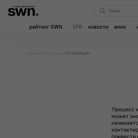
рейтинг SWN
БРВ
новости
вино
Оксидация
Главная
Глоссарий
Процесс х
может зна
начинаетс
контакти
привести 