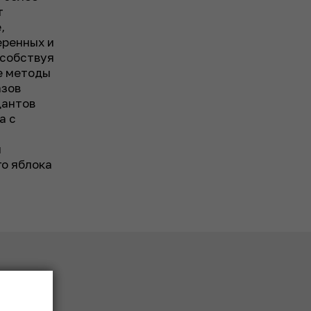
т
,
еренных и
особствуя
е методы
азов
дантов
а с
м
го яблока