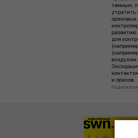
темным, п
утратить 
ореховые 
контроли
развитию
для контр
(например
(например
воздухом 
Оксидаци
контактом
и орехов.
Поделиться