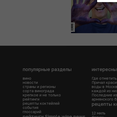
популярные разделы
интересны
вино
Где отметить
новости
Причал краси
страны и регионы
воды в Москв
сорта винограда
каждой из ни
крепкое и не только
Последние из
рейтинги
армянского 
рецепты коктейлей
рецепты к
события
глоссарий
12 миль
рейтинги Simple wine news