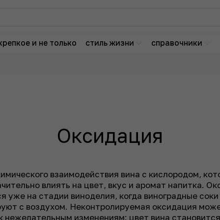
крепкое и не только
стиль жизни
справочники
Оксидация
имического взаимодействия вина с кислородом, кот
чительно влиять на цвет, вкус и аромат напитка. О
я уже на стадии виноделия, когда виноградные соки 
руют с воздухом. Неконтролируемая оксидация мож
к нежелательным изменениям: цвет вина становится