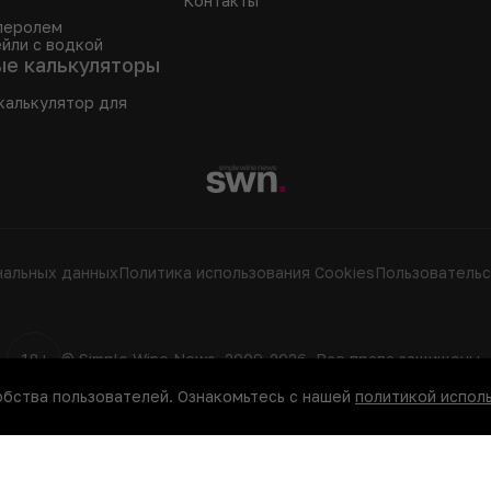
Контакты
аперолем
йли с водкой
ые калькуляторы
калькулятор для
нальных данных
Политика использования Сookies
Пользовательс
18+
© Simple Wine News, 2009-2026. Все права защищены.
обства пользователей. Ознакомьтесь с нашей
политикой исполь