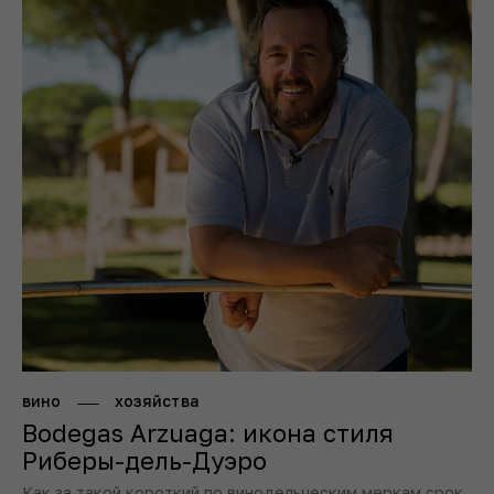
вино
хозяйства
Bodegas Arzuaga: икона стиля
Риберы-дель-Дуэро
Как за такой короткий по винодельческим меркам срок