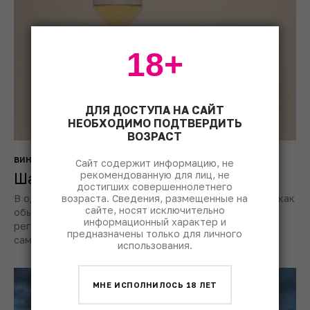
18+
ДЛЯ ДОСТУПА НА САЙТ
НЕОБХОДИМО ПОДТВЕРДИТЬ
ВОЗРАСТ
вино
хозяйства
Сайт содержит информацию, не
рекомендованную для лиц, не
Шампань: свежий расклад
достигших совершеннолетнего
возраста. Сведения, размещенные на
В одном из самых востребованных винных регионов, как
сайте, носят исключительно
обычно, много новостей. Свежие релизы, сигналы
информационный характер и
регуляторов, сделки и скандалы – рассказываем о
предназначены только для личного
самом важном в нашем дайджесте.
использования.
МНЕ ИСПОЛНИЛОСЬ 18 ЛЕТ