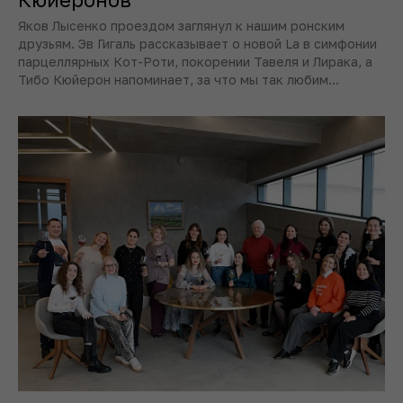
Яков Лысенко проездом заглянул к нашим ронским
друзьям. Эв Гигаль рассказывает о новой La в симфонии
парцеллярных Кот-Роти, покорении Тавеля и Лирака, а
Тибо Кюйерон напоминает, за что мы так любим...