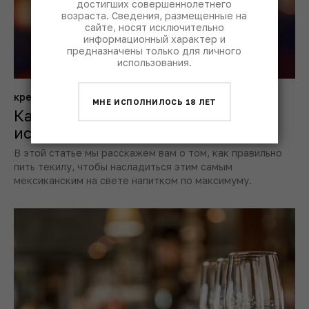
достигших совершеннолетнего
возраста. Сведения, размещенные на
сайте, носят исключительно
информационный характер и
предназначены только для личного
использования.
крепкое и не только
МНЕ ИСПОЛНИЛОСЬ 18 ЛЕТ
Как правильно пить текилу:
исчерпывающее руководство
В этой статье мы расскажем вам о том, как правильно
пить текилу, чтобы насладиться этим самым
мексиканским на свете напитком по максимуму.