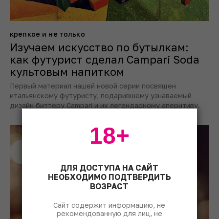
крепкое и не только
Изучаем искусство по бутылкам:
как футурист сделал Campari Soda
культовым напитком
Первый материал нашей новой серии посвящен
итальянскому футуристу, подарившему узнаваемый
дизайн биттеру Campari и их легендарному аперитиву.
18+
ДЛЯ ДОСТУПА НА САЙТ
НЕОБХОДИМО ПОДТВЕРДИТЬ
ВОЗРАСТ
Сайт содержит информацию, не
рекомендованную для лиц, не