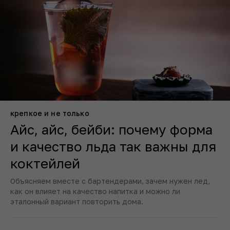
самбука
сетю
сидр
соджу
текила
тоник
херес
чача
шампанское
эль
крепкое и не только
Айс, айс, бейби: почему форма
и качество льда так важны для
коктейлей
Объясняем вместе с бартендерами, зачем нужен лед,
как он влияет на качество напитка и можно ли
эталонный вариант повторить дома.