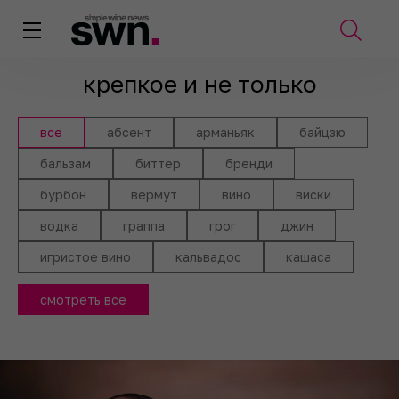
крепкое и не только
все
абсент
арманьяк
байцзю
бальзам
биттер
бренди
бурбон
вермут
вино
виски
водка
граппа
грог
джин
игристое вино
кальвадос
кашаса
коньяк
крепленое вино
ликер
смотреть все
мескаль
настойка
пиво
писко
портвейн
просекко
пунш
ракия
ратафия
ром
саке