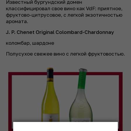
Известный бургундский домен
классифицировал свое вино как VdF: приятное,
фруктово-цитрусовое, с легкой экзотичностью
аромата.
J. P. Chenet Original Colombard-Chardonnay
коломбар, шардоне
Полусухое свежее вино с легкой фруктовостью.