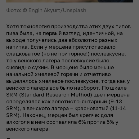
Фото: © Engin Akyurt/Unsplash
Хотя технология производства этих двух типов
пива была, на первый взгляд, идентичной, на
выходе получались два абсолютно разных
напитка. Если у мерцена присутствовало
сладковатое (но не приторное!) послевкусие,
то у венского лагера послевкусие было
очевидно сухим. В мерцене было меньше
начальной хмелевой горечи и отчетливо
выделялось хмелевое послевкусие, тогда как у
венского лагера все было наоборот. По шкале
SRM (Standard Research Method) цвет мерцена
определялся как золотисто-янтарный (9-13
SRM), а венского лагера – красноватый (11-14
SRM). Наконец, мерцен был крепче: доля
алкоголя в нем составляла 6% против 5% у
венского лагера.