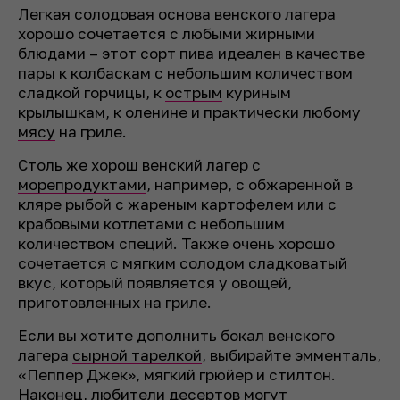
Легкая солодовая основа венского лагера
хорошо сочетается с любыми жирными
блюдами – этот сорт пива идеален в качестве
пары к колбаскам с небольшим количеством
сладкой горчицы, к
острым
куриным
крылышкам, к оленине и практически любому
мясу
на гриле.
Столь же хорош венский лагер с
морепродуктами
, например, с обжаренной в
кляре рыбой с жареным картофелем или с
крабовыми котлетами с небольшим
количеством специй. Также очень хорошо
сочетается с мягким солодом сладковатый
вкус, который появляется у овощей,
приготовленных на гриле.
Если вы хотите дополнить бокал венского
лагера
сырной тарелкой
, выбирайте эмменталь,
«Пеппер Джек», мягкий грюйер и стилтон.
Наконец, любители десертов могут