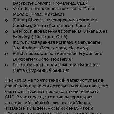
Backbone Brewing (Роузленд, США)
Victoria, пивоваренная компания Grupo
Modelo (Нава, Мексика)
Tuborg Classic, пивоваренная компания
Carlsberg Group (Копенгаген, Дания)
Beerito, пивоваренная компания Oskar Blues
Brewery (Лонгмонт, США)
Indio, пивоваренная компания Cervecería
Cuauhtémoc (Монтеррей, Мексика)
Fatøl, пивоваренная компания Frydenlund
Bryggerier (Осло, Норвегия)
Pietra, пивоваренная компания Brasserie
Pietra (Фуриани, Франция)
Несмотря на то что венский лагер уступает в
своей популярности остальным видам пива, его
охотно выпускают производители по всему
СНГ. В частности, этот тип лагера варят
латвийский Lāčplēsis, литовский Vienas,
армянский Dargett, украинские Lvivske и
«Опiлля», а также отечественные «Балтика»,