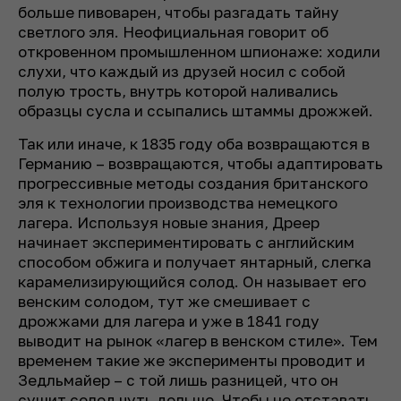
больше пивоварен, чтобы разгадать тайну
светлого эля. Неофициальная говорит об
откровенном промышленном шпионаже: ходили
слухи, что каждый из друзей носил с собой
полую трость, внутрь которой наливались
образцы сусла и ссыпались штаммы дрожжей.
Так или иначе, к 1835 году оба возвращаются в
Германию – возвращаются, чтобы адаптировать
прогрессивные методы создания британского
эля к технологии производства немецкого
лагера. Используя новые знания, Дреер
начинает экспериментировать с английским
способом обжига и получает янтарный, слегка
карамелизирующийся солод. Он называет его
венским солодом, тут же смешивает с
дрожжами для лагера и уже в 1841 году
выводит на рынок «лагер в венском стиле». Тем
временем такие же эксперименты проводит и
Зедльмайер – с той лишь разницей, что он
сушит солод чуть дольше. Чтобы не отставать