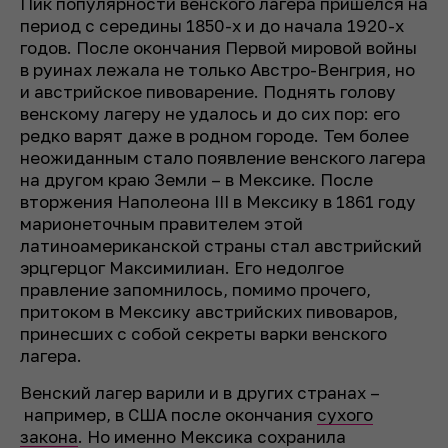
Пик популярности венского лагера пришелся на
период с середины 1850-х и до начала 1920-х
годов. После окончания Первой мировой войны
в руинах лежала не только Австро-Венгрия, но
и австрийское пивоварение. Поднять голову
венскому лагеру не удалось и до сих пор: его
редко варят даже в родном городе. Тем более
неожиданным стало появление венского лагера
на другом краю Земли – в Мексике. После
вторжения Наполеона III в Мексику в 1861 году
марионеточным правителем этой
латиноамериканской страны стал австрийский
эрцгерцог Максимилиан. Его недолгое
правление запомнилось, помимо прочего,
притоком в Мексику австрийских пивоваров,
принесших с собой секреты варки венского
лагера.
Венский лагер варили и в других странах –
например, в США после окончания
сухого
закона
. Но именно Мексика сохранила