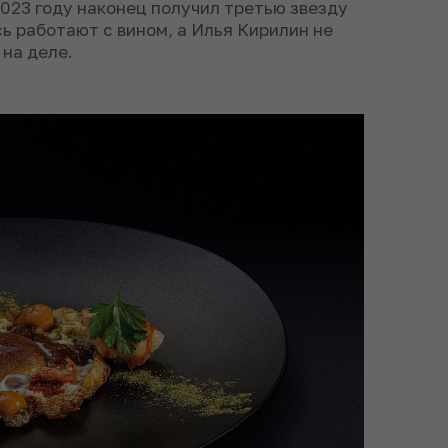
2023 году наконец получил третью звезду
сь работают с вином, а Илья Кирилин не
 на деле.