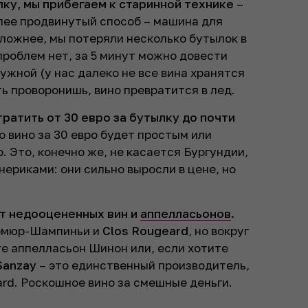
ку, мы прибегаем к старинной технике
–
олее продвинутый способ – машина для
сложнее, мы потеряли несколько бутылок в
проблем нет, за 5 минут можно довести
ужной (у нас далеко не все вина хранятся
ть проворонишь, вино превратится в лед.
тратить от 30 евро за бутылку до почти
о вино за 30 евро будет простым или
 Это, конечно же, не касается Бургундии,
ериками: они сильно выросли в цене, но
ет недооцененных вин и
аппелласьонов
.
Сомюр-Шампиньи и
Clos Rougeard
, но вокруг
те аппелласьон Шинон или, если хотите
Sanzay
– это единственный производитель,
ard. Роскошное вино за смешные деньги.