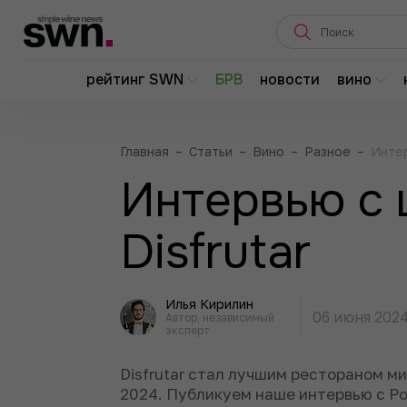
рейтинг SWN
БРВ
новости
вино
Главная
–
Статьи
–
Вино
–
Разное
–
Интер
Интервью с
Disfrutar
Илья Кирилин
06 июня 202
Автор, независимый
эксперт
Disfrutar стал лучшим рестораном ми
2024. Публикуем наше интервью с Р