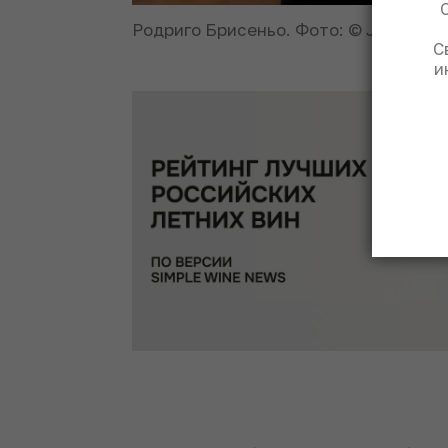
Родриго Брисеньо. Фото: © Joan Valer
С
и