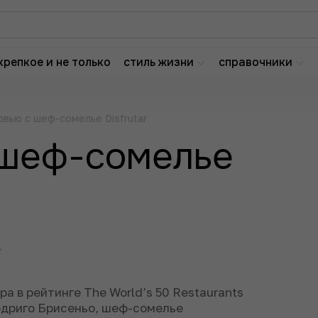
крепкое и не только
стиль жизни
справочники
вью с шеф-сомелье Disfrutar
 шеф-сомелье
4
ра в рейтинге The World’s 50 Restaurants
одриго Брисеньо, шеф-сомелье