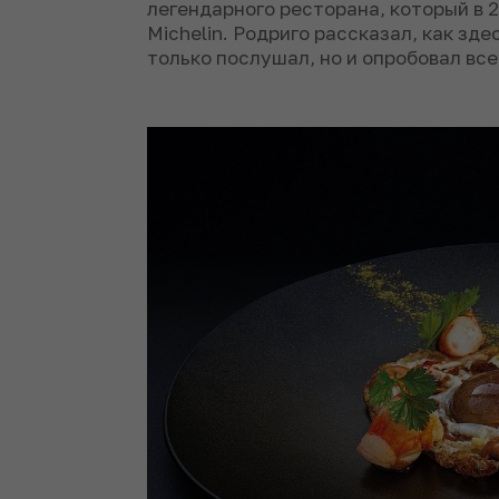
легендарного ресторана, который в 
Michelin. Родриго рассказал, как зде
только послушал, но и опробовал все