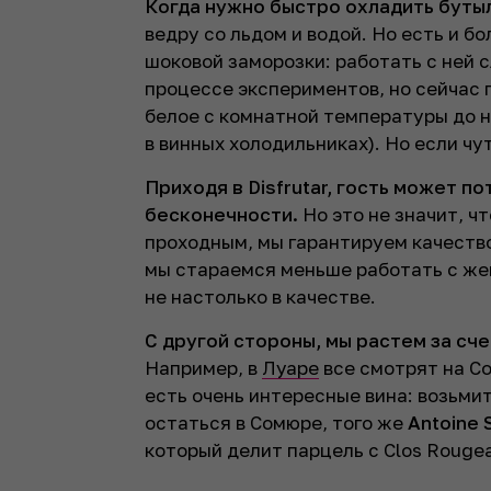
Когда нужно быстро охладить бутыл
ведру со льдом и водой. Но есть и б
шоковой заморозки: работать с ней 
процессе экспериментов, но сейчас 
белое с комнатной температуры до н
в винных холодильниках). Но если чу
Приходя в
Disfrutar
, гость может по
бесконечности
.
Но это не значит, чт
проходным, мы гарантируем качество.
мы стараемся меньше работать с жен
не настолько в качестве.
С другой стороны, мы растем за сч
Например, в
Луаре
все смотрят на 
есть очень интересные вина: возьми
остаться в Сомюре, того же
Antoine 
который делит парцель с Clos Rouge