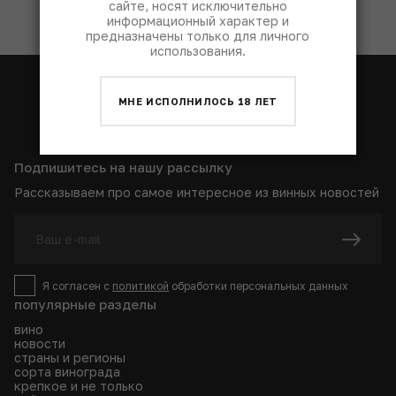
сайте, носят исключительно
информационный характер и
предназначены только для личного
использования.
МНЕ ИСПОЛНИЛОСЬ 18 ЛЕТ
Подпишитесь на нашу рассылку
Рассказываем про самое интересное из винных новостей
Я согласен с
политикой
обработки персональных данных
популярные разделы
вино
новости
страны и регионы
сорта винограда
крепкое и не только