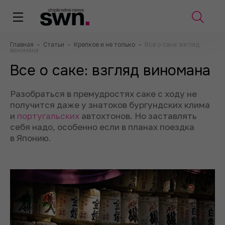
Главная
–
Статьи
–
Крепкое и не только
–
Все о саке: взгляд
виномана
Все о саке: взгляд виномана
Разобраться в премудростях саке с ходу не
получится даже у знатоков бургундских клима
и
португальских
автохтонов. Но заставлять
себя надо, особенно если в планах поездка
в Японию.