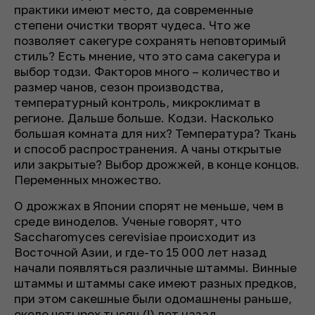
практики имеют место, да современные
степени очистки творят чудеса. Что же
позволяет сакегуре сохранять неповторимый
стиль? Есть мнение, что это сама сакегура и
выбор тодзи. Факторов много – количество и
размер чанов, сезон производства,
температурный контроль, микроклимат в
регионе. Дальше больше. Кодзи. Насколько
большая комната для них? Температура? Ткань
и способ распространения. А чаны открытые
или закрытые? Выбор дрожжей, в конце концов.
Переменных множество.
О дрожжах в Японии спорят не меньше, чем в
среде виноделов. Ученые говорят, что
Saccharomyces cerevisiae происходит из
Восточной Азии, и где-то 15 000 лет назад
начали появляться различные штаммы. Винные
штаммы и штаммы саке имеют разных предков,
при этом сакешные были одомашнены раньше,
около четырех тысяч (!) лет назад.