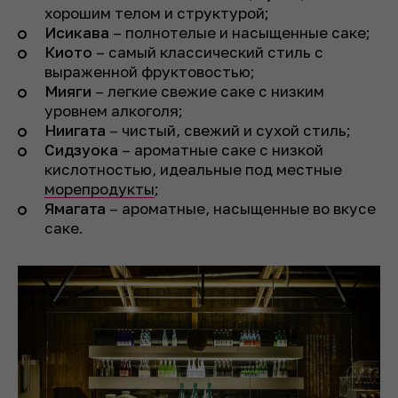
хорошим телом и структурой;
Исикава
– полнотелые и насыщенные саке;
Киото
– самый классический стиль с
выраженной фруктовостью;
Мияги
– легкие свежие саке с низким
уровнем алкоголя;
Ниигата
– чистый, свежий и сухой стиль;
Сидзуока
– ароматные саке с низкой
кислотностью, идеальные под местные
морепродукты
;
Ямагата
– ароматные, насыщенные во вкусе
саке.