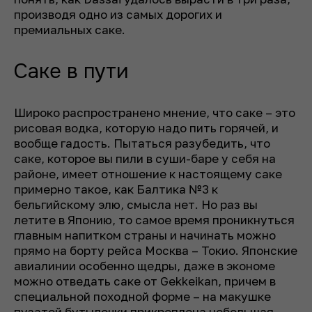
производя одно из самых дорогих и
премиальных саке.
Саке в пути
Широко распространено мнение, что саке – это
рисовая водка, которую надо пить горячей, и
вообще гадость. Пытаться разубедить, что
саке, которое вы пили в суши-баре у себя на
районе, имеет отношение к настоящему саке
примерно такое, как Балтика №3 к
бельгийскому элю, смысла нет. Но раз вы
летите в Японию, то самое время проникнуться
главным напитком страны и начинать можно
прямо на борту рейса Москва – Токио. Японские
авиалинии особенно щедры, даже в экономе
можно отведать саке от Gekkeikan, причем в
специальной походной форме – на макушке
пузатой бутылочки прикреплена небольшая