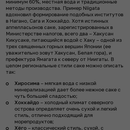
минимум 60%, местная вода и традиционные
методы производства. Пример Niigata
вдохновил формирование подобных институтов
в Нагано, Сага и Хоккайдо. Хотя истинных
аппелласьонов саке, зарегистрированных в
Министерстве налогов, всего два – Хакусан
Кикусаке, питающийся водой с Хаку – одной из
трех священных горных вершин Японии (ее
уважительно зовут Хакусан, Белая гора), и
префектура Ямагата к северу от Ниигаты. В
целом региональные стили саке можно описать
так:
Хиросима
– мягкая вода с низкой
минерализацией дает более нежное саке с
чуть большей сладостью;
Хоккайдо
– холодный климат северного
острова определяет очень сухой и легкий
стиль, отлично подходящий для
морепродуктов;
Хёго
– классический стиль, сухой, с