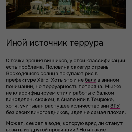
Иной источник террура
С точки зрения винников, у этой классификации
есть проблема. Половина сакегур страны
Восходящего солнца покупают рис в
префектуре Хёго. Хоть это и не
балк
в винном
понимании, но терруарность потеряна. Мы же
не классифицируем стили работы с балком
виноделен, скажем, в Анапе или в Темрюке,
хотя, учитывая растущее количество вин
ЗГУ
без своих виноградников, идея не самая плохая.
Может, секрет в воде, которую вряд ли станут
возить из другой провинции? Но и такие