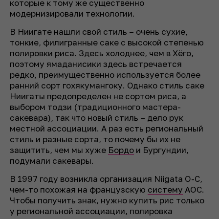
которые к тому же существенно
модернизировали технологии.
В Н­иигате нашли свой стиль – очень сухие,
тонкие, филигранные саке с высокой степенью
полировки риса. Здесь холоднее, чем в Хёго,
поэтому ямаданисики здесь встречается
редко, преимущественно используется более
ранний сорт гохякумангоку. Однако стиль саке
Ниигаты предопределен не сортом риса, а
выбором тодзи (традиционного мастера-
сакевара), так что новый стиль – дело рук
местной ассоциации. А раз есть региональный
стиль и разные сорта, то почему бы их не
защитить, чем мы хуже
Бордо
и Бургундии,
подумали сакевары.
В 1997 году возникла организация Niigata O-C,
чем-то похожая на французскую
систему
AOC.
Чтобы получить знак, нужно купить рис только
у региональной ассоциации, полировка