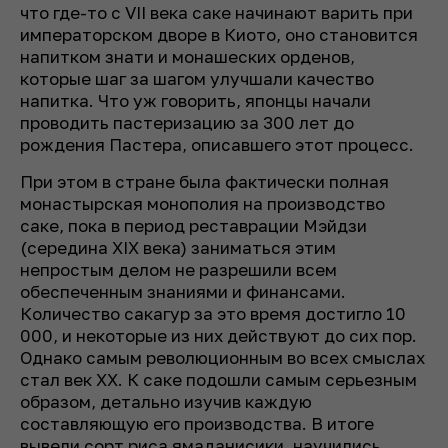
что где-то с VII века саке начинают варить при
императорском дворе в Киото, оно становится
напитком знати и монашеских орденов,
которые шаг за шагом улучшали качество
напитка. Что уж говорить, японцы начали
проводить пастеризацию за 300 лет до
рождения Пастера, описавшего этот процесс.
При этом в стране была фактически полная
монастырская монополия на производство
саке, пока в период реставрации Мэйдзи
(середина XIX века) заниматься этим
непростым делом не разрешили всем
обеспеченным знаниями и финансами.
Количество сакагур за это время достигло 10
000, и некоторые из них действуют до сих пор.
Однако самым революционным во всех смыслах
стал век XX. К саке подошли самым серьезным
образом, детально изучив каждую
составляющую его производства. В итоге
вывели сорт риса ямаданисики, научились