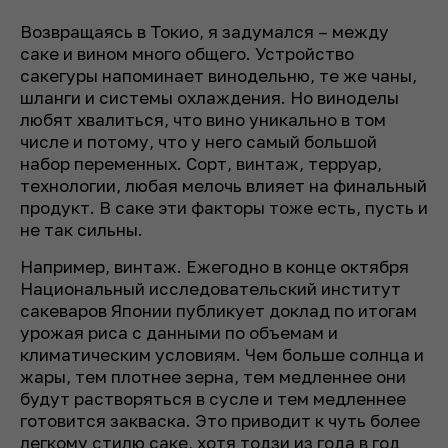
Возвращаясь в Токио, я задумался – между
саке и вином много общего. Устройство
сакегуры напоминает винодельню, те же чаны,
шланги и системы охлаждения. Но виноделы
любят хвалиться, что вино уникально в том
числе и потому, что у него самый большой
набор переменных. Сорт, винтаж, терруар,
технологии, любая мелочь влияет на финальный
продукт. В саке эти факторы тоже есть, пусть и
не так сильны.
Например, винтаж. Ежегодно в конце октября
Национальный исследовательский институт
сакеваров Японии публикует доклад по итогам
урожая риса с данными по объемам и
климатическим условиям. Чем больше солнца и
жары, тем плотнее зерна, тем медленнее они
будут растворяться в сусле и тем медленнее
готовится закваска. Это приводит к чуть более
легкому стилю саке, хотя тодзи из года в год