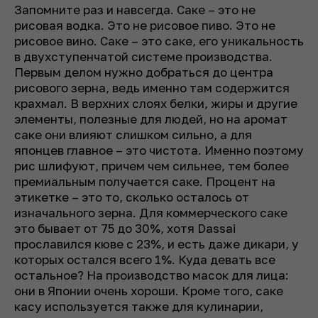
Запомните раз и навсегда. Саке – это не
рисовая водка. Это не рисовое пиво. Это не
рисовое вино. Саке – это саке, его уникальность
в двухступенчатой системе производства.
Первым делом нужно добраться до центра
рисового зерна, ведь именно там содержится
крахмал. В верхних слоях белки, жиры и другие
элементы, полезные для людей, но на аромат
саке они влияют слишком сильно, а для
японцев главное – это чистота. Именно поэтому
рис шлифуют, причем чем сильнее, тем более
премиальным получается саке. Процент на
этикетке – это то, сколько осталось от
изначального зерна. Для коммерческого саке
это бывает от 75 до 30%, хотя Dassai
прославился кюве с 23%, и есть даже дикари, у
которых остался всего 1%. Куда девать все
остальное? На производство масок для лица:
они в Японии очень хороши. Кроме того, саке
касу используется также для кулинарии,