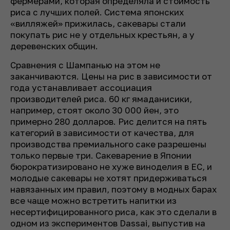
фермерами, которая определяла и стоимость
риса с лучших полей. Система японских
«вилляжей» прижилась, сакевары стали
покупать рис не у отдельных крестьян, а у
деревенских общин.
Сравнения с Шампанью на этом не
заканчиваются. Цены на рис в зависимости от
года устанавливает ассоциация
производителей риса. 60 кг ямаданисики,
например, стоят около 30 000 йен, это
примерно 280 долларов. Рис делится на пять
категорий в зависимости от качества, для
производства премиального саке разрешены
только первые три. Сакеварение в Японии
бюрократизировано не хуже виноделия в ЕС, и
молодые сакевары не хотят придерживаться
навязанных им правил, поэтому в модных барах
все чаще можно встретить напитки из
несертифицированного риса, как это сделали в
одном из экспериментов Dassai, выпустив на