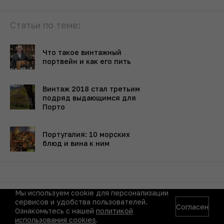
Статьи по теме:
Что такое винтажный
портвейн и как его пить
Винтаж 2018 стал третьим
подряд выдающимся для
Порто
Португалия: 10 морских
блюд и вина к ним
Мы используем cookie для персонализации
сервисов и удобства пользователей.
Согласен
Ознакомьтесь с нашей
политикой
Вероника Денисова
использования cookies
.
Автор