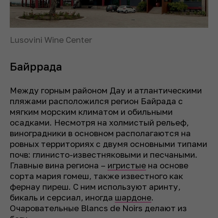
Lusovini Wine Center
Байррада
Между горным районом Дау и атлантическими
пляжами расположился регион Байрада с
мягким морским климатом и обильными
осадками. Несмотря на холмистый рельеф,
виноградники в основном располагаются на
ровных территориях с двумя основными типами
почв: глинисто-известняковыми и песчаными.
Главные вина региона –
игристые
на основе
сорта мария гомеш, также известного как
фернау пиреш. С ним используют аринту,
бикаль и серсиал, иногда
шардоне
.
Очаровательные Blancs de Noirs делают из