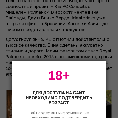
только Паскаль Шантоне из
Бордо
, у которого
совместный проект MR & PC Conseils с
Мишелем Ролланом.В ассортименте вина
Байрады, Дау и Виньо Верде. Idealdrinks уже
открыли офисы в Бразилии, Анголе и Азии, где
широко представлена их продукция.
Дегустируя вина, мы отметили действительно
высокое качество. Вина сделаны аккуратно,
стильно и дорого. Моим фаворитом стало Royal
Palmeira Loureiro 2015 с нотами жасмина, трав и
мандарина в аромате. Высокая кислотность в
сочетании с легкостью и элегантностью делает
18+
его очень привлекательным.
ДЛЯ ДОСТУПА НА САЙТ
НЕОБХОДИМО ПОДТВЕРДИТЬ
ВОЗРАСТ
Сайт содержит информацию, не
рекомендованную для лиц, не