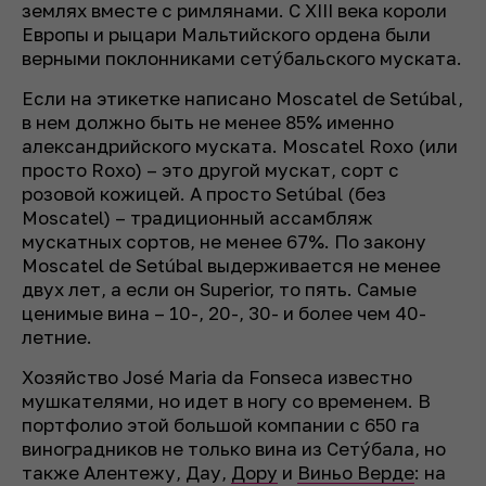
землях вместе с римлянами. С XIII века короли
Европы и рыцари Мальтийского ордена были
верными поклонниками сетýбальского муската.
Если на этикетке написано Moscatel de Setúbal,
в нем должно быть не менее 85% именно
александрийского муската. Moscatel Roxo (или
просто Roxo) – это другой мускат, сорт с
розовой кожицей. А просто Setúbal (без
Moscatel) – традиционный ассамбляж
мускатных сортов, не менее 67%. По закону
Moscatel de Setúbal выдерживается не менее
двух лет, а если он Superior, то пять. Самые
ценимые вина – 10-, 20-, 30- и более чем 40-
летние.
Хозяйство José Maria da Fonseca известно
мушкателями, но идет в ногу со временем. В
портфолио этой большой компании с 650 га
виноградников не только вина из Сетýбала, но
также Алентежу, Дау,
Дору
и
Виньо Верде
: на