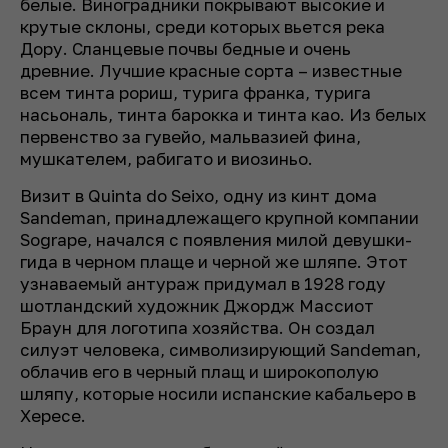
белые. Виноградники покрывают высокие и
крутые склоны, среди которых вьется река
Дору. Сланцевые почвы бедные и очень
древние. Лучшие красные сорта – известные
всем тинта рориш, турига франка, турига
насьональ, тинта барокка и тинта као. Из белых
первенство за гувейо, мальвазией фина,
мушкателем, рабигато и виозиньо.
Визит в Quinta do Seixo, одну из кинт дома
Sandeman, принадлежащего крупной компании
Sogrape, начался с появления милой девушки-
гида в черном плаще и черной же шляпе. Этот
узнаваемый антураж придумал в 1928 году
шотландский художник Джордж Массиот
Браун для логотипа хозяйства. Он создал
силуэт человека, символизирующий Sandeman,
облачив его в черный плащ и широкополую
шляпу, которые носили испанские кабальеро в
Хересе.