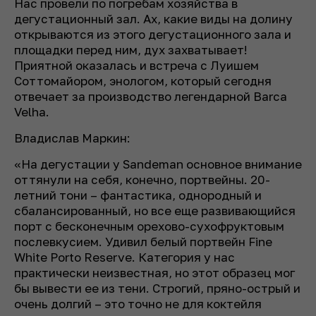
Нас провели по погребам хозяйства в
дегустационный зал. Ах, какие виды на долину
открываются из этого дегустационного зала и
площадки перед ним, дух захватывает!
Приятной оказалась и встреча с Луишем
Соттомайором, энологом, который сегодня
отвечает за производство легендарной Barca
Velha.
Владислав Маркин:
«
На дегустации у Sandeman основное внимание
оттянули на себя, конечно, портвейны. 20-
летний тони
–
фантастика, однородный и
сбалансированный, но все еще развивающийся
порт с бесконечным орехово-сухофруктовым
послевкусием. Удивил белый портвейн Fine
White Porto Reserve. Категория у нас
практически неизвестная, но этот образец мог
бы вывести ее из тени. Строгий, пряно-острый и
очень долгий
–
это точно не для коктейля