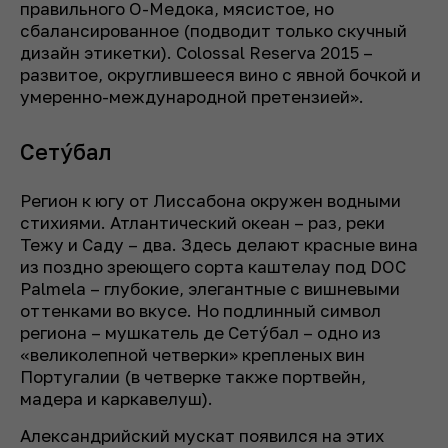
правильного О-Медока, мясистое, но
сбалансированное (подводит только скучный
дизайн этикетки). Colossal Reserva 2015 –
развитое, округлившееся вино с явной бочкой и
умеренно-международной претензией».
Сетýбал
Регион к югу от Лиссабона окружен водными
стихиями. Атлантический океан – раз, реки
Тежу и Саду – два. Здесь делают красные вина
из поздно зреющего сорта каштелау под DOC
Palmela – глубокие, элегантные с вишневыми
оттенками во вкусе. Но подлинный символ
региона – мушкатель де Сетýбал – одно из
«великолепной четверки» крепленых вин
Португалии (в четверке также портвейн,
мадера и каркавелуш).
Александрийский мускат появился на этих