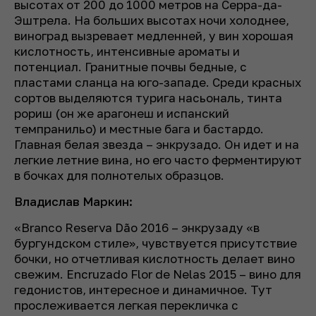
высотах от 200 до 1000 метров на Серра-да-
Эштрела. На больших высотах ночи холоднее,
виноград вызревает медленней, у вин хорошая
кислотность, интенсивные ароматы и
потенциал. Гранитные почвы бедные, с
пластами сланца на юго-западе. Среди красных
сортов выделяются турига насьональ, тинта
рориш (он же арагонеш и испанский
темпранильо) и местные бага и бастардо.
Главная белая звезда – энкрузадо. Он идет и на
легкие летние вина, но его часто ферментируют
в бочках для полнотелых образцов.
Владислав Маркин:
«Branco Reserva Dão 2016
–
энкрузаду «в
бургундском стиле», чувствуется присутствие
бочки, но отчетливая кислотность делает вино
свежим. Encruzado Flor de Nelas 2015
–
вино для
гедонистов, интересное и динамичное. Тут
прослеживается легкая перекличка с