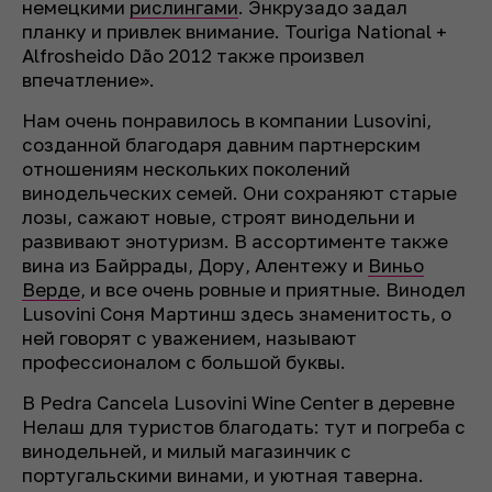
немецкими
рислингами
. Энкрузадо задал
планку и привлек внимание. Touriga National +
Alfrosheido Dão 2012 также произвел
впечатление».
Нам очень понравилось в компании Lusovini,
созданной благодаря давним партнерским
отношениям нескольких поколений
винодельческих семей. Они сохраняют старые
лозы, сажают новые, строят винодельни и
развивают энотуризм. В ассортименте также
вина из Байррады, Дору, Алентежу и
Виньо
Верде
, и все очень ровные и приятные. Винодел
Lusovini Соня Мартинш здесь знаменитость, о
ней говорят с уважением, называют
профессионалом с большой буквы.
В Pedra Cancela Lusovini Wine Center в деревне
Нелаш для туристов благодать: тут и погреба с
винодельней, и милый магазинчик с
португальскими винами, и уютная таверна.