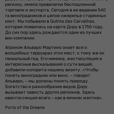
региону, имела привилегии беспошлинной
торговли и экспорта. Сегодня в ее ведении 540
га виноградников и целое ожерелье старинных
кинт. Мы побывали в Quinta das Carvalhas,
которая появилась на карте Дору в 1759 году.
До сих пор здесь рождаются одни из лучших
вин компании.
Агроном Альваро Мартино знает все о
волшебных терруарах этих мест, к тому же он
гениальный гид. Его мимика, жестикуляция и
интересные высказывания о сути вещей,
добавили колорита нашему визиту. «Чтобы
понять виноградник или вино, – говорит
Альваро, – мы должны понять природу.
Богатство и разнообразие видов Дору
вызывает зависть других регионов. Здесь
квинтэссенция всего – как в яичном желтке».
Ports of the Dreams