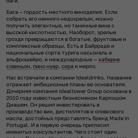
баги.
Бага – гордость местного виноделия. Если
собрать его немного недозрелым, можно
получить элегантные, но танинные вина с
высокой кислотностью. Наоборот, зрелые
грозди превращаются в богатые, фруктовые и
комплексные образцы. Есть в Байрраде и
национальные сорта турига насьональ и
альфрошейро, и международные —
каберне
совиньон
,
пино нуар
,
сира
и мерло.
Нас встречали в компании Idealdrinks. Название
отражает амбициозные планы ее основателя.
Дочерняя компания Idealtower Group основана в
2010 году известным бизнесменом Карлошом
Диашем. Он решил инвестировать в
производство вин, дистиллятов и оливкового
масла, достойных представлять бренд Made in
Portugal. И в первую очередь пригласил
именитых консультантов. Чего стоит один