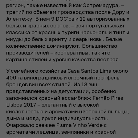
регион, также известный как Эстремадура, –
третий по объемам производства после Дору и
Алентежу. В нем 9 DOC’ов и 12 авторизованных
белых и красных сортов, – вся португальская
классика от красных туриги насьональ и тинты
миуды до белых аринту и сеары новы. Белые
количественно доминируют. Большинство
производителей – кооперативы, так что
картина стилей и уровня качества пестрая.
У семейного хозяйства Casa Santos Lima около
400 га виноградников и огромный портфель
брендов вин всех стилей. Из 18 вин,
представленных на дегустации, особенно
запомнился красный ассамбляж Fernão Pires
Lisboa 2017 – элегантный с высокой
кислотностью и ароматами цветочной пыльцы,
дыма и меда, яркая индивидуальность.
Очаровало свежее Pluma Vinho Verde с
ароматами леденца, земляники и красной