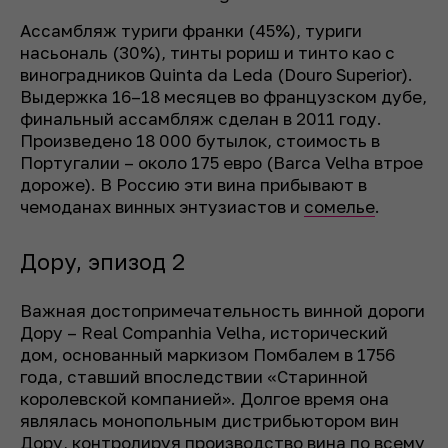
Ассамбляж туриги франки (45%), туриги
насьональ (30%), тинты рориш и тинто као с
виноградников Quinta da Leda (Douro Superior).
Выдержка 16–18 месяцев во французском дубе,
финальный ассамбляж сделан в 2011 году.
Произведено 18 000 бутылок, стоимость в
Португалии – около 175 евро (Barca Velha втрое
дороже). В Россию эти вина прибывают в
чемоданах винных энтузиастов и
сомелье
.
Дору, эпизод 2
Важная достопримечательность винной дороги
Дору – Real Companhia Velha, исторический
дом, основанный маркизом Помбалем в 1756
года, ставший впоследствии «Старинной
королевской компанией». Долгое время она
являлась монопольным дистрибьютором вин
Дору, контролируя производство вина по всему