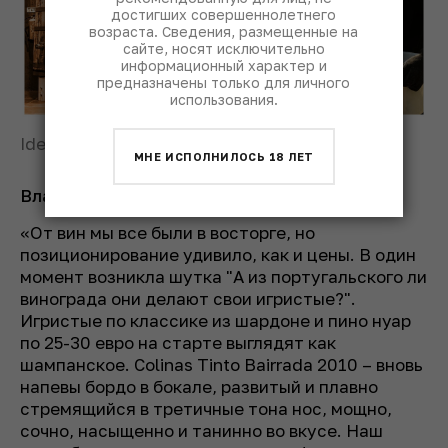
достигших совершеннолетнего
возраста. Сведения, размещенные на
сайте, носят исключительно
информационный характер и
предназначены только для личного
использования.
Idealdrinks
МНЕ ИСПОЛНИЛОСЬ 18 ЛЕТ
Владислав Маркин:
«От вин мы все были в восторге, но
позиционирование удивило, как и цены. В один
момент возникла шутка "А из португальского ли
винограда они делают свои игристые?".
Игристые по классике из шардоне и пино нуар
по 25-30 евро на старте выглядят как
шампанское. Colinas Tinto Bairrada 2010 – вновь
напевы бордо в бокале, развитый и плавно
стремящийся в третичные тона нос, мощно,
сочно, насыщенно и танинно во вкусе. Наш