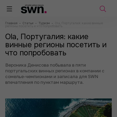
Главная
–
Статьи
–
Туризм
–
Ola, Португалия: какие винные
регионы посетить и что попробовать
Ola, Португалия: какие
винные регионы посетить и
что попробовать
Вероника Денисова побывала в
пяти
португальских винных регионах в
компании с
сомелье-чемпионами и записала для SWN
впечатления по
пунктам маршрута.