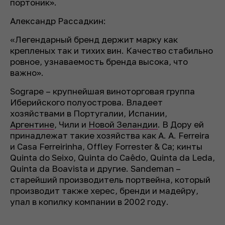
портоник
»
.
Александр Рассадкин:
«
Легендарный бренд держит марку как
крепленых так и тихих вин. Качество стабильно
ровное, узнаваемость бренда высока, что
важно
»
.
Sogrape – крупнейшая виноторговая группа
Иберийского полуострова. Владеет
хозяйствами в Португалии, Испании,
Аргентине
, Чили и
Новой Зеландии
. В Дору ей
принадлежат такие хозяйства как A. A. Ferreira
и Casa Ferreirinha, Offley Forrester & Ca; кинты
Quinta do Seixo, Quinta do Caêdo, Quinta da Leda,
Quinta da Boavista и другие. Sandeman –
старейший производитель портвейна, который
производит также херес, бренди и мадейру,
упал в копилку компании в 2002 году.