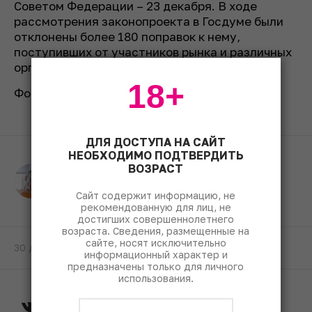
Советом Федерации – 23 декабря. В ходе
рассмотрения законопроекта в Госдуме были
отклонены более 180 поправок к нему,
поступивших от участников рынка и различных
органов власти.
18+
Фото: kremlin.ru.
ДЛЯ ДОСТУПА НА САЙТ
НЕОБХОДИМО ПОДТВЕРДИТЬ
ВОЗРАСТ
Александр Бычков
Руководитель контент-отдела
Сайт содержит информацию, не
рекомендованную для лиц, не
достигших совершеннолетнего
возраста. Сведения, размещенные на
сайте, носят исключительно
30 декабря 2019
информационный характер и
предназначены только для личного
использования.