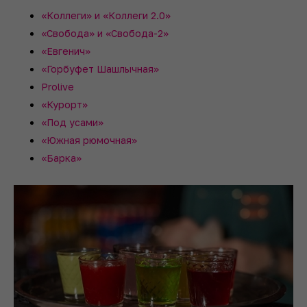
«Коллеги» и «Коллеги 2.0»
«Свобода» и «Свобода-2»
«Евгенич»
«Горбуфет Шашлычная»
Prolive
«Курорт»
«Под усами»
«Южная рюмочная»
«Барка»