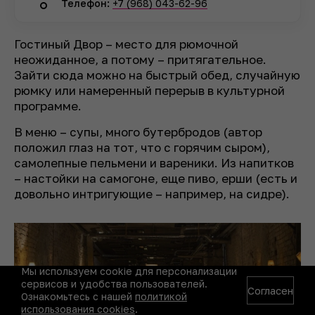
Телефон:
+7 (968) 043-62-96
Гостиный Двор – место для рюмочной
неожиданное, а потому – притягательное.
Зайти сюда можно на быстрый обед, случайную
рюмку или намеренный перерыв в культурной
программе.
В меню – супы, много бутербродов (автор
положил глаз на тот, что с горячим сыром),
самолепные пельмени и вареники. Из напитков
– настойки на самогоне, еще пиво, ерши (есть и
довольно интригующие – например, на сидре).
Мы используем cookie для персонализации
сервисов и удобства пользователей.
Согласен
Ознакомьтесь с нашей
политикой
использования cookies
.