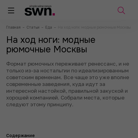
Главная
–
Статьи
–
Еда
–
На ход ноги: модные рюмочные Москвы
На ход ноги: модные
рюмочные Москвы
Формат рюмочных переживает ренессанс, и не
только из-за ностальгии по идеализированным
советским временам. Все чаще это уже вполне
современные заведения, куда идут за
интересной настойкой, правильной закуской и
хорошей компанией. Собрали места, которые
следуют этому принципу.
Содержание