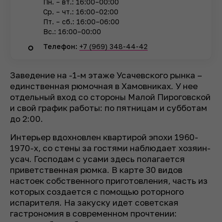
Пн. – вт.: 16:00–00:00
Ср. – чт.: 16:00–02:00
Пт. – сб.: 16:00–06:00
Вс.: 16:00–00:00
Телефон:
+7 (969) 348-44-42
Заведение на -1-м этаже Усачевского рынка –
единственная рюмочная в Хамовниках. У нее
отдельный вход со стороны Малой Пироговской
и свой график работы: по пятницам и субботам
до 2:00.
Интерьер вдохновлен квартирой эпохи 1960-
1970-х, со стены за гостями наблюдает хозяин-
усач. Господам с усами здесь полагается
приветственная рюмка. В карте 30 видов
настоек собственного приготовления, часть из
которых создается с помощью роторного
испарителя. На закуску идет советская
гастрономия в современном прочтении: