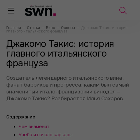
Главная
–
Статьи
–
Вино
–
Основы
–
Джакомо Такис: история
главного итальянского француза
Джакомо Такис: история
главного итальянского
француза
Создатель легендарного итальянского вина,
фанат барриков и прогресса: каким был самый
знаменитый итало-французский винодел –
Джакомо Такис? Разбирается Илья Сахаров.
Содержание
Чем знаменит
Учеба и начало карьеры