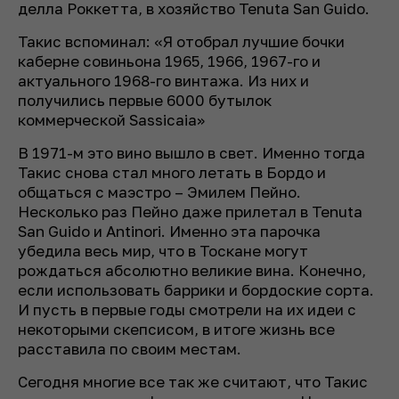
делла Роккетта, в хозяйство Tenuta San Guido.
Такис вспоминал: «Я отобрал лучшие бочки
каберне совиньона 1965, 1966, 1967-го и
актуального 1968-го винтажа. Из них и
получились первые 6000 бутылок
коммерческой Sassicaia»
В 1971-м это вино вышло в свет. Именно тогда
Такис снова стал много летать в Бордо и
общаться с маэстро – Эмилем Пейно.
Несколько раз Пейно даже прилетал в Tenuta
San Guido и Antinori. Именно эта парочка
убедила весь мир, что в Тоскане могут
рождаться абсолютно великие вина. Конечно,
если использовать баррики и бордоские сорта.
И пусть в первые годы смотрели на их идеи с
некоторыми скепсисом, в итоге жизнь все
расставила по своим местам.
Сегодня многие все так же считают, что Такис