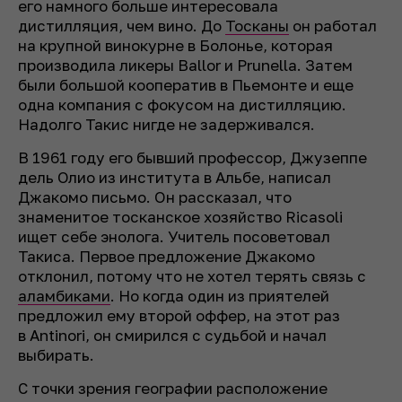
его намного больше интересовала
дистилляция, чем вино. До
Тосканы
он работал
на крупной винокурне в Болонье, которая
производила ликеры Ballor и Prunella. Затем
были большой кооператив в Пьемонте и еще
одна компания с фокусом на дистилляцию.
Надолго Такис нигде не задерживался.
В 1961 году его бывший профессор, Джузеппе
дель Олио из института в Альбе, написал
Джакомо письмо. Он рассказал, что
знаменитое тосканское хозяйство Ricasoli
ищет себе энолога. Учитель посоветовал
Такиса. Первое предложение Джакомо
отклонил, потому что не хотел терять связь с
аламбиками
. Но когда один из приятелей
предложил ему второй оффер, на этот раз
в Antinori, он смирился с судьбой и начал
выбирать.
С точки зрения географии расположение