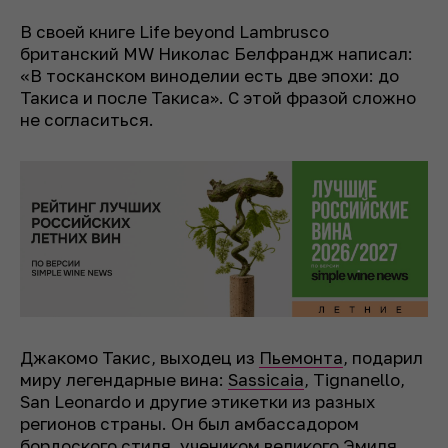
В своей книге Life beyond Lambrusco
британский MW Николас Белфрандж написал:
«В тосканском виноделии есть две эпохи: до
Такиса и после Такиса». С этой фразой сложно
не согласиться.
Джакомо Такис, выходец из
Пьемонта
, подарил
миру легендарные вина:
Sassicaia
, Tignanello,
San Leonardo и другие этикетки из разных
регионов страны. Он был амбассадором
бордоского стиля, учеником великого
Эмиля