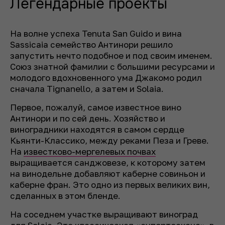
Легендарные проекты
На волне успеха Tenuta San Guido и вина
Sassicaia семейство Антинори решило
запустить нечто подобное и под своим именем.
Союз знатной фамилии с большими ресурсами и
молодого вдохновенного ума Джакомо родил
сначала Tignanello, а затем и Solaia.
Первое, пожалуй, самое известное вино
Антинори и по сей день. Хозяйство и
виноградники находятся в самом сердце
Кьянти-Классико, между реками Пеза и Греве.
На
известково-мергелевых почвах
выращивается санджовезе, к которому затем
на винодельне добавляют каберне совиньон и
каберне фран. Это одно из первых великих вин,
сделанных в этом бленде.
На соседнем участке выращивают виноград