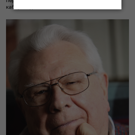
первые годы работы карменер принимали за
каберне фран.