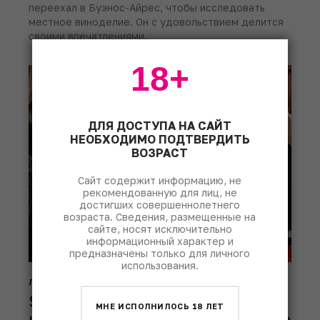
переехал в Буэнос-Айрес, чтобы исследовать
местное виноделие. Он с удовольствием делится
своими впечатлениями.
18+
ДЛЯ ДОСТУПА НА САЙТ
НЕОБХОДИМО ПОДТВЕРДИТЬ
ВОЗРАСТ
Сайт содержит информацию, не
рекомендованную для лиц, не
достигших совершеннолетнего
возраста. Сведения, размещенные на
сайте, носят исключительно
информационный характер и
предназначены только для личного
использования.
люди
мнения
Slow Wine Буэнос-Айрес 2025:
МНЕ ИСПОЛНИЛОСЬ 18 ЛЕТ
как пьют натуралку в Аргентине