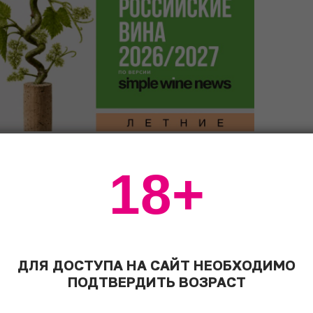
18+
0 самых богатых стран мира. Пока Европу
 пробивались ростки Великой депрессии и
о. Во второй половине XIX и первых
риехали 4 млн итальянцев, испанцев и
ета. Они привезли любовь к своей
пусть сначала большая часть их традиций
ДЛЯ ДОСТУПА НА САЙТ НЕОБХОДИМО
ло длиться вечно.
ПОДТВЕРДИТЬ ВОЗРАСТ