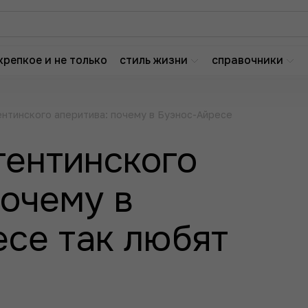
крепкое и не только
стиль жизни
справочники
ентинского аперитива: почему в Буэнос-Айресе
гентинского
почему в
се так любят