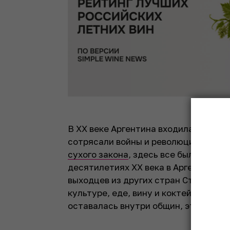
В XX веке Аргентина входила в топ-1
сотрясали войны и революции, в США
сухого закона
, здесь все было хорош
десятилетиях XX века в Аргентину п
выходцев из других стран Старого Св
культуре, еде, вину и коктейлям. И 
оставалась внутри общин, это не мог