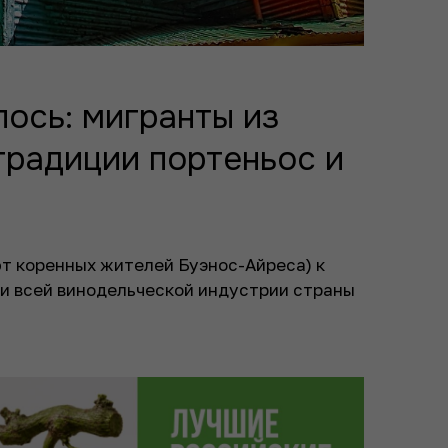
лось: мигранты из
традиции портеньос и
т коренных жителей Буэнос-Айреса) к
ни всей винодельческой индустрии страны