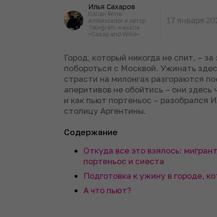
Илья Сахаров
Italian Wine
17 января 20
Ambassador и автор
Telegram-канала
«Caxap and Wine»
Город, который никогда не спит, – з
побороться с Москвой. Ужинать здес
страсти на милонгах разгораются по
аперитивов не обойтись – они здесь 
и как пьют портеньос – разобрался 
столицу Аргентины.
Содержание
Откуда все это взялось: мигран
портеньос и сиеста
Подготовка к ужину в городе, к
А что пьют?