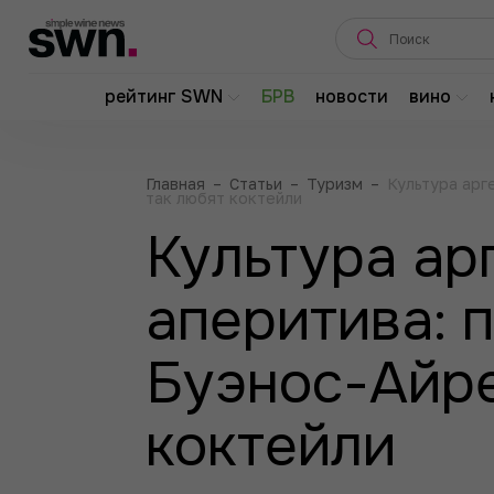
рейтинг SWN
БРВ
новости
вино
Главная
–
Статьи
–
Туризм
–
Культура арг
так любят коктейли
Культура ар
аперитива: 
Буэнос-Айре
коктейли