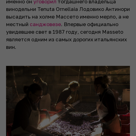
именно он
уговорил
тогдашнего владельца
винодельни Tenuta Ornellaia Лодовико Антинори
высадить на холме Массето именно мерло, а не
местный
санджовезе
. Впервые официально
увидевшее свет в 1987 году, сегодня Masseto
является одним из самых дорогих итальянских
вин.