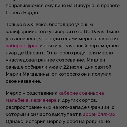
понравившемся ему вине из Либурна, с правого
берега Бордо.
Только в XXI веке, благодаря ученым
калифорнийского университета UC Davis, было
установлено, что родителями мерло являются
каберне фран
и почти утраченный сорт мадлен
нуар де Шарант. От второго родителя мерло
унаследовал раннее созревание. Мадлен
раньше собирали уже с 22 июля, дня святой
Марии Магдалины, от которого он и получил
свое название.
Мерло – родственник
каберне совиньона
,
мальбека
,
карменера
и других сортов,
распространенных на юго-западе Франции, с
которыми он часто выступает в
ассамбляжах
.
Однако, история мерло у себя на родине не