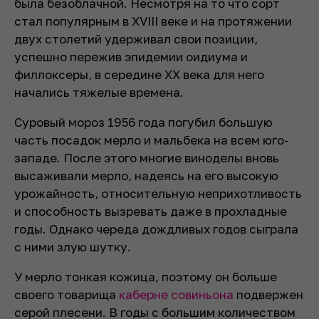
была безоблачной. Несмотря на то что сорт
стал популярным в XVIII веке и на протяжении
двух столетий удерживал свои позиции,
успешно пережив эпидемии оидиума и
филлоксеры, в середине XX века для него
начались тяжелые времена.
Суровый мороз 1956 года погубил большую
часть посадок мерло и мальбека на всем юго-
западе. После этого многие виноделы вновь
высаживали мерло, надеясь на его высокую
урожайность, относительную неприхотливость
и способность вызревать даже в прохладные
годы. Однако череда дождливых годов сыграла
с ними злую шутку.
У мерло тонкая кожица, поэтому он больше
своего товарища
каберне совиньона
подвержен
серой плесени. В годы с большим количеством