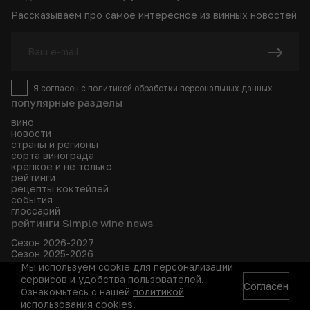
Рассказываем про самое интересное из винных новостей
Я согласен с
политикой
обработки персональных данных
популярные разделы
вино
новости
страны и регионы
сорта винограда
крепкое и не только
рейтинги
рецепты коктейлей
события
глоссарий
рейтинги Simple wine news
Сезон 2026-2027
Сезон 2025-2026
Сезон 2024-2025
Мы используем cookie для персонализации
Сезон 2023-2024
сервисов и удобства пользователей.
Согласен
интересные статьи
Ознакомьтесь с нашей
политикой
использования cookies
.
События Севастополя и новости из Балаклавы