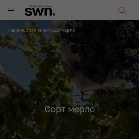
Главная
Сорта винограда
Мерло
Сорт мерло