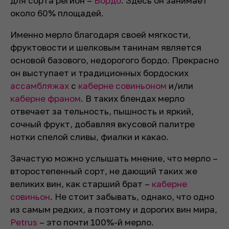
для сорта регион –
Бордо
. Здесь он занимает
около 60% площадей.
Именно мерло благодаря своей мягкости,
фруктовости и шелковым танинам является
основой базового, недорогого бордо. Прекрасно
он выступает и традиционных бордоских
ассамбляжах
с
каберне совиньоном
и/или
каберне франом
. В таких блендах мерло
отвечает за тельность, пышность и яркий,
сочный фрукт, добавляя вкусовой палитре
нотки спелой сливы, фиалки и какао.
Зачастую можно услышать мнение, что мерло –
второстепенный сорт, не дающий таких же
великих вин, как старший брат –
каберне
совиньон
. Не стоит забывать, однако, что одно
из самым редких, а поэтому и дорогих вин мира,
Petrus
– это почти 100%-й мерло.