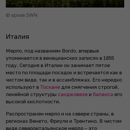
© архив SWN
Италия
Мерло, под названием
Bordo
, впервые
упоминается в венецианских записях в 1855
году. Сегодня в Италии он занимает пятое
место по площади посадок и встречается как в
чистом виде, так и в ассамбляжах. Его нередко
используют в
Тоскане
для смягчения строгой,
линейной структуры
санджовезе
и
баланса
его
высокой кислотности.
Распространен мерло и на севере страны, в
регионах Венето, Фриули и Трентино. В чистом
виде североитальянское мерло – это