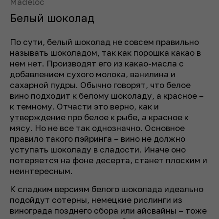
Madeloc
Белый шоколад
По сути, белый шоколад не совсем правильно
называть шоколадом, так как порошка какао в
нем нет. Производят его из какао-масла с
добавлением сухого молока, ванилина и
сахарной пудры. Обычно говорят, что белое
вино подходит к белому шоколаду, а красное –
к темному. Отчасти это верно, как и
утверждение
про белое к рыбе, а красное к
мясу. Но не все так однозначно. Основное
правило такого пэйринга – вино не должно
уступать шоколаду в сладости. Иначе оно
потеряется на фоне десерта, станет плоским и
неинтересным.
К сладким версиям белого шоколада идеально
подойдут сотерны, немецкие рислинги из
винограда позднего сбора или айсвайны – тоже