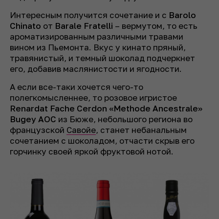
Интересным получится сочетание и с
Barolo
Chinato
от
Barale Fratelli
– вермутом, то есть
ароматизированным различными травами
вином из Пьемонта. Вкус у кинато пряный,
травянистый, и темный шоколад подчеркнет
его, добавив маслянистости и ягодности.
А если все-таки хочется чего-то
полегкомысленнее, то розовое игристое
Renardat Fache
Cerdon «Methode Ancestrale»
Bugey AOC
из Бюже, небольшого региона во
французской
Савойе
, станет небанальным
сочетанием с шоколадом, отчасти скрыв его
горчинку своей яркой фруктовой нотой.