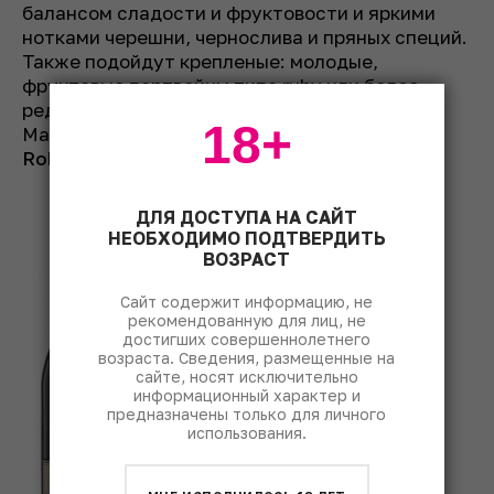
балансом сладости и фруктовости и яркими
нотками черешни, чернослива и пряных специй.
Также подойдут крепленые: молодые,
фруктовые портвейны типа ruby или более
редкие в наших краях французские Banyuls и
18+
Maury на основе сорта
гренаш
, например,
Robert Pages Banyuls
от
Domaine Madeloc
.
ДЛЯ ДОСТУПА НА САЙТ
НЕОБХОДИМО ПОДТВЕРДИТЬ
ВОЗРАСТ
Сайт содержит информацию, не
рекомендованную для лиц, не
достигших совершеннолетнего
возраста. Сведения, размещенные на
сайте, носят исключительно
информационный характер и
предназначены только для личного
использования.