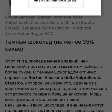
МНЕ ИСПОЛНИЛОСЬ 18 ЛЕТ
Слева направо: Bertani Amarone della
Valpollicella Classico; Barolo Chinato Barale
Fratelli; Renardat Fache Cerdon «Methode
Ancestrale» Bugey AOC
Темный шоколад (не менее 35%
какао)
Этот тип шоколада менее сладкий, чем
молочный, поэтому и вина мы можем выбирать
более сухие. С темным шоколадом отлично
справится
Bertani Amarone della Valpollicella
Classico
, которое, как и речото, сделано из
заизюмленного винограда, однако в нем меньше
остаточного сахара и больше алкоголя. Мощь
вина прекрасно уравновесит яркий,
насыщенный вкус шоколада, а вишневые нотки
подчеркнут естественную фруктовость какао.