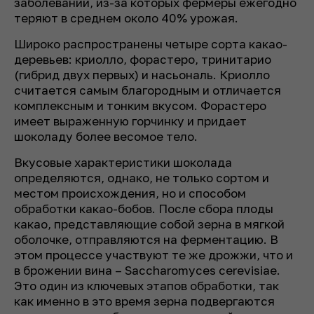
заболеваний, из-за которых фермеры ежегодно
теряют в среднем около 40% урожая.
Широко распространены четыре сорта какао-
деревьев: криолло, форастеро, тринитарио
(гибрид двух первых) и насьональ. Криолло
считается самым благородным и отличается
комплексным и тонким вкусом. Форастеро
имеет выраженную горчинку и придает
шоколаду более весомое тело.
Вкусовые характеристики шоколада
определяются, однако, не только сортом и
местом происхождения, но и способом
обработки какао-бобов. После сбора плоды
какао, представляющие собой зерна в мягкой
оболочке, отправляются на ферментацию. В
этом процессе участвуют те же дрожжи, что и
в брожении вина – Saccharomyces cerevisiae.
Это один из ключевых этапов обработки, так
как именно в это время зерна подвергаются