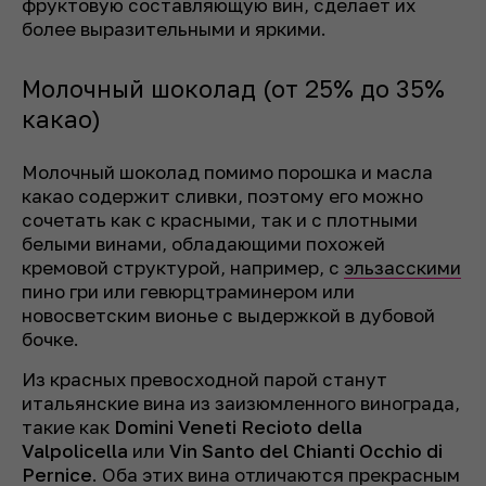
фруктовую составляющую вин, сделает их
более выразительными и яркими.
Молочный шоколад (от 25% до 35%
какао)
Молочный шоколад помимо порошка и масла
какао содержит сливки, поэтому его можно
сочетать как с красными, так и с плотными
белыми винами, обладающими похожей
кремовой структурой, например, с
эльзасскими
пино гри или гевюрцтраминером или
новосветским вионье с выдержкой в дубовой
бочке.
Из красных превосходной парой станут
итальянские вина из заизюмленного винограда,
такие как
Domini Veneti
Recioto
della
Valpolicella
или
Vin Santo del Chianti Occhio di
Pernice
. Оба этих вина отличаются прекрасным