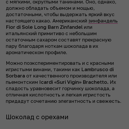
с мягкими, округлыми танинами. Оно, однако,
должно обладать объемом и мощью,
достаточными, чтобы выдержать яркий вкус
настоящего какао. Американский
зинфандель
Fior di Sole Long Barn Zinfandel
или
итальянский примитиво с небольшим
остаточным сахаром составят прекрасную
пару благодаря ноткам шоколада в их
ароматическом профиле.
Можно поэкспериментировать и с красными
игристыми винами, такими как
Lambrusco di
Sorbara
от качественного производителя или
пьемонтским
Icardi «Suri Vigin» Brachetto.
Их
сладость уравновесит горчинку шоколада, а
отличная кислотность и легкая игристость
придадут сочетанию элегантность и свежесть.
Шоколад с орехами