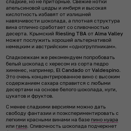
сладкие, но не приторные. Свежие нотки
апельсиновой цедры и имбиря и высокая
кислотность избавят от излишней
навязчивости шоколада, а плотная структура
вина отлично сработает со сливочностью
десерта. Крымский
Riesling TBA
от
Alma Valley
может послужить хорошей альтернативой
немецким и австрийским «одногруппникам».
Сладкоежкам же рекомендуем попробовать
белый шоколад с хересом из сорта педро
хименес, например,
El Candado
от
Valdespino
.
Это очень концентрированное вино с высоким
содержанием сахара справится с любыми
десертами на основе белого шоколада, нуги,
цукатов и фруктов.
С менее сладкими версиями можно дать
свободу фантазии и поэкспериментировать с
легкими красными винами на базе
пино нуара
или
гаме
. Сливочность шоколада подчеркнет