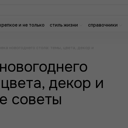
крепкое и не только
стиль жизни
справочники
вка новогоднего стола: темы, цвета, декор и
новогоднего
 цвета, декор и
е советы