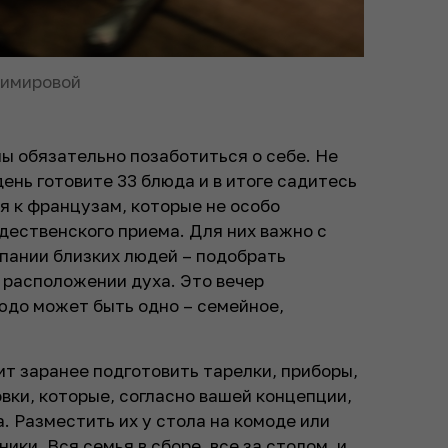
тимировой
ны обязательно позаботиться о себе. Не
день готовите 33 блюда и в итоге садитесь
ся к французам, которые не особо
дественского приема. Для них важно с
пании близких людей – подобрать
 расположении духа. Это вечер
людо может быть одно – семейное,
ит заранее подготовить тарелки, приборы,
вки, которые, согласно вашей концепции,
. Разместить их у стола на комоде или
ики. Вся семья в сборе, все за столом, и