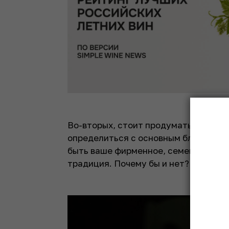
Во-вторых, стоит продумать меню но
определиться с основным блюдом. Н
быть ваше фирменное, семейное блюд
традиция. Почему бы и нет?