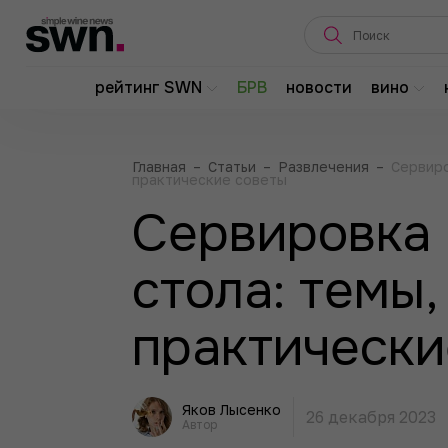
рейтинг SWN
БРВ
новости
вино
Главная
–
Статьи
–
Развлечения
–
Сервиро
практические советы
Сервировка 
стола: темы,
практически
Яков Лысенко
26 декабря 2023
Автор