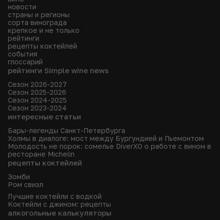
новости
страны и регионы
сорта винограда
крепкое и не только
рейтинги
рецепты коктейлей
события
глоссарий
рейтинги Simple wine news
Сезон 2026-2027
Сезон 2025-2026
Сезон 2024-2025
Сезон 2023-2024
интересные статьи
Бары-легенды Санкт-Петербурга
Холмы в диалоге: мост между Бургундией и Пьемонтом
Молодость не порок: сомелье DiverXO о работе с вином в
ресторане Michelin
рецепты коктейлей
Зомби
Ром свизл
Лучшие коктейли с водкой
Коктейли с джином: рецепты
алкогольные калькуляторы