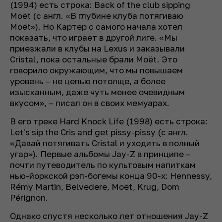
(1994) есть строка:
Back of the club sipping
Moët
(с англ. «В глубине клуба потягиваю
Moët»). Но Картер с самого начала хотел
показать, что играет в другой лиге. «Мы
приезжали в клубы на Lexus и заказывали
Cristal, пока остальные брали Moët. Это
говорило окружающим, что мы повышаем
уровень – не цепью потолще, а более
изысканным, даже чуть менее очевидным
вкусом», – писал он в своих мемуарах.
В его треке Hard Knock Life (1998) есть строка:
Let's sip the Cris and get pissy-pissy
(с англ.
«Давай потягивать Cristal и уходить в полный
угар»). Первые альбомы Jay-Z в принципе –
почти путеводитель по культовым напиткам
нью-йоркской рэп-богемы конца 90-х: Hennessy,
Rémy Martin, Belvedere, Moët, Krug, Dom
Pérignon.
Однако спустя несколько лет отношения Jay-Z