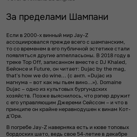
За пределами Шампани
Если в 2000-х винный мир Jay-Z
ассоциировался прежде всего с шампанским,
то со временем в его публичной эстетике стали
появляться другие аппелласьоны. В 2018 году в
треке Top Off, записанном вместе с DJ Khaled,
Бейонсе и Future, он читает:
Dujac by the mag,
that's how we do wine…
(с англ. «Dujac из
магнума – вот как мы пьем вино…»). Domaine
Dujac – одно из культовых бургундских
хозяйств. Позже выяснилось, что рэпер дружит
с его управляющим Джереми Сейссом – и что в
принципе он крайне неравнодушен к винам Кот-
д'Ора.
В погребе Jay-Z наверняка есть и кюве топовых
бордоских шато, ведь свое 54-летие в декабре