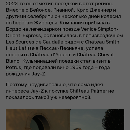
2023-го он отметил поездкой в этот регион.
Вместе с Бейонсе, Рианной, Крис Дженнер и
другими селебрити он несколько дней колесил
по берегам Жиронды. Компания прибыла в
Бордо на легендарном поезде Venice Simplon-
Orient-Express, остановилась в пятизвездочном
Les Sources de Caudalie рядом с Château Smith
Haut Lafitte в Пессак-Леоньяне, успела
посетить Château d'Yquem и Château Cheval
Blanc. Кульминацией поездки стал визит в
Pétrus
, где подавали вино 1969 года – года
рождения Jay-Z.
Поэтому неудивительно, что сама идея
интереса Jay-Z к покупке Château Palmer не
показалось такой уж невероятной.