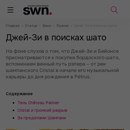
Главная
–
Статьи
–
Вино
–
Разное
–
Джей-Зи в поисках шато
Джей-Зи в поисках шато
На фоне слухов о том, что Джей-Зи и Бейонсе
присматриваются к покупке бордоского шато,
вспоминаем винный путь рэпера – от рек
шампанского Cristal в начале его музыкальной
карьеры до дня рождения в Pétrus.
Содержание
Тень Château Palmer
Cristal и громкий разрыв
За пределами Шампани