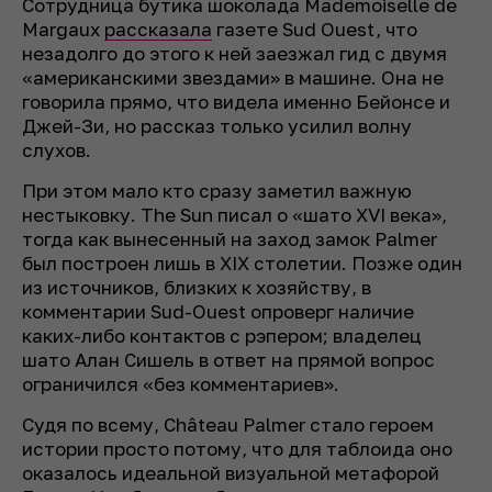
Сотрудница бутика шоколада Mademoiselle de
Margaux
рассказала
газете Sud Ouest, что
незадолго до этого к ней заезжал гид с двумя
«американскими звездами» в машине. Она не
говорила прямо, что видела именно Бейонсе и
Джей-Зи, но рассказ только усилил волну
слухов.
При этом мало кто сразу заметил важную
нестыковку. The Sun писал о «шато XVI века»,
тогда как вынесенный на заход замок Palmer
был построен лишь в XIX столетии. Позже один
из источников, близких к хозяйству, в
комментарии Sud-Ouest опроверг наличие
каких-либо контактов с рэпером; владелец
шато Алан Сишель в ответ на прямой вопрос
ограничился «без комментариев».
Судя по всему, Château Palmer стало героем
истории просто потому, что для таблоида оно
оказалось идеальной визуальной метафорой