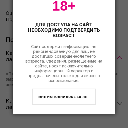
18+
Оценить рецепт:
Поделиться:
ДЛЯ ДОСТУПА НА САЙТ
НЕОБХОДИМО ПОДТВЕРДИТЬ
ВОЗРАСТ
Популярные вопросы
Сайт содержит информацию, не
рекомендованную для лиц, не
Какой на вкус коктейль «Голубая
достигших совершеннолетнего
лагуна»?
возраста. Сведения, размещенные на
сайте, носят исключительно
информационный характер и
«Голубая лагуна» – слабоалкогольный коктейль с ярко
предназначены только для личного
выраженным вкусом цитрусовых, прежде всего
использования.
апельсина и лимона.
МНЕ ИСПОЛНИЛОСЬ 18 ЛЕТ
Какой процент алкоголя в «Голубой
лагуне»?