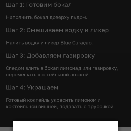
Шаг 1: Готовим бокал
Наполнить бокал доверху льдом.
Шаг 2: Смешиваем водку и ликер
Налить водку и ликер Blue Curaçao.
Шаг 3: Добавляем газировку
Следом влить в бокал лимонад или газировку,
перемешать коктейльной ложкой.
Шаг 4: Украшаем
Готовый коктейль украсить лимоном и
коктейльной вишней, подавать с трубочкой.