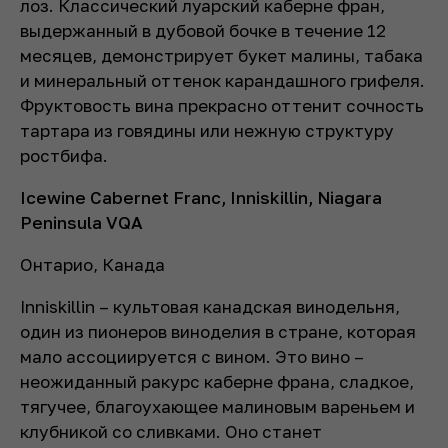
лоз. Классический луарский каберне фран,
выдержанный в дубовой бочке в течение 12
месяцев, демонстрирует букет малины, табака
и минеральный оттенок карандашного грифеля.
Фруктовость вина прекрасно оттенит сочность
тартара из говядины или нежную структуру
ростбифа.
Icewine Cabernet Franc, Inniskillin, Niagara
Peninsula VQA
Онтарио, Канада
Inniskillin – культовая канадская винодельня,
один из пионеров виноделия в стране, которая
мало ассоциируется с вином. Это вино –
неожиданный ракурс каберне франа, сладкое,
тягучее, благоухающее малиновым вареньем и
клубникой со сливками. Оно станет