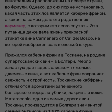
виноградники расположены на севере страны,
во Фриули. Однако, до сих пор не установлено,
какая часть этих лоз является каберне франом,
а какая на самом деле его родственник
карменер
, с которым его легко спутать. Эта
путаница даже дала жизнь прекрасной
этикетке вина Carmenero от Ca’ del Bosco, на
которой изображен волк в овечьей шкуре.
Прижился каберне фран и в Тоскане, на родине
супертосканских вин – в Болгери. Мерло
зачастую дает здесь слишком тяжелые,
джемовые вина, а вот каберне фран сохраняет
свежесть и стройность. Тосканские кабфраны
отличаются ароматами запеченного
болгарского перца, клубники, лакрицы и кожи.
Matarocchio, одно из самых дорогих вин
Тосканы, производится в Болгери знаменитой
семьей Антинори из 100% каберне франа.