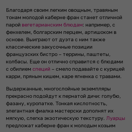
Благодаря своим легким овощным, травяным
тонам молодой каберне фран станет отличной
парой
вегетарианским блюдам
: например, с
фенхелем, болгарским перцем, артишоком в
основе. Выиграют от дуэта с ним также
классические закусочные позиции
французских бистро – террины, паштеты,
колбасы. Еще он отлично справится с блюдами
с обилием
специй
– смело подавайте с курицей
карри, пряным кишем, каре ягненка с травами.
Выдержанные, многослойные экземпляры
прекрасно подойдут к пернатой дичи: голубю,
фазану, куропатке. Тонкая кислотность,
элегантная фиалка мастерски дополнят их
мягкую, слегка экзотическую текстуру.
Луарцы
предложат каберне фран к молодым козьим