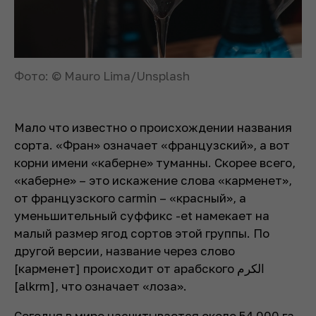
Фото: © Mauro Lima/Unsplash
Мало что известно о происхождении названия
сорта. «Фран» означает «французский», а вот
корни имени «каберне» туманны. Скорее всего,
«каберне» – это искажение слова «карменет»,
от французского carmin – «красный», а
уменьшительный суффикс -et намекает на
малый размер ягод сортов этой группы. По
другой версии, название через слово
[карменет] происходит от арабского الكرم
[alkrm], что означает «лоза».
Сегодня в мире насчитывается около 54 000 га