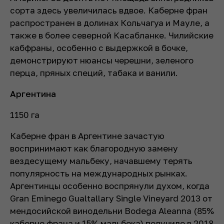
сорта здесь увеличилась вдвое. Каберне фран
распространен в долинах Кольчагуа и Мауле, а
также в более северной Касабланке. Чилийские
кабфраны, особенно с выдержкой в бочке,
демонстрируют нюансы черешни, зеленого
перца, пряных специй, табака и ванили.
Аргентина
1150 га
Каберне фран в Аргентине зачастую
воспринимают как благородную замену
вездесущему мальбеку, начавшему терять
популярность на международных рынках.
Аргентинцы особенно воспрянули духом, когда
Gran Eminego Gualtallary Single Vineyard 2013 от
мендосийской винодельни Bodega Aleanna (85%
каберне франа и 15% мальбека) получило в 2018