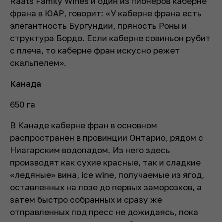
Raats Family Wines и один из пионеров каберне
франа в ЮАР, говорит: «У каберне франа есть
элегантность Бургундии, пряность Роны и
структура Бордо. Если каберне совиньон рубит
с плеча, то каберне фран искусно режет
скальпелем».
Канада
650 га
В Канаде каберне фран в основном
распространен в провинции Онтарио, рядом с
Ниагарским водопадом. Из него здесь
производят как сухие красные, так и сладкие
«ледяные» вина, ice wine, получаемые из ягод,
оставленных на лозе до первых заморозков, а
затем быстро собранных и сразу же
отправленных под пресс не дожидаясь, пока