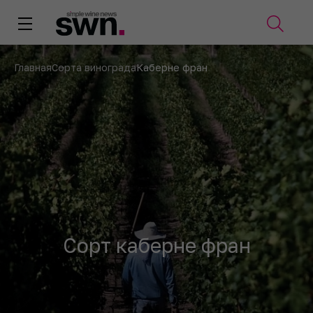
Главная
Сорта винограда
Каберне фран
Сорт каберне фран