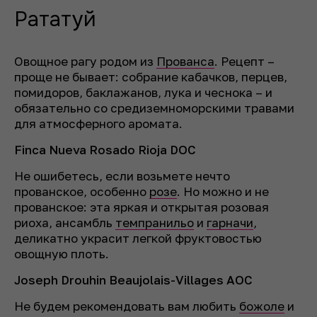
Рататуй
Овощное рагу родом из
Прованса
. Рецепт –
проще не бывает: собрание кабачков, перцев,
помидоров, баклажанов, лука и чеснока – и
обязательно со средиземноморскими травами
для атмосферного аромата.
Finca Nueva Rosado Rioja DOC
Не ошибетесь, если возьмете нечто
прованское, особенно
розе
. Но можно и не
прованское: эта яркая и открытая розовая
риоха, ансамбль
темпранильо
и
гарначи
,
деликатно украсит легкой фруктовостью
овощную плоть.
Joseph Drouhin Beaujolais-Villages АОС
Не будем рекомендовать вам любить
божоле
и