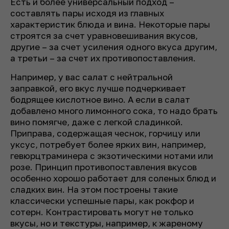
Есть и более универсальный подход –
составлять пары исходя из главных
характеристик блюда и вина. Некоторые пары
строятся за счет уравновешивания вкусов,
другие – за счет усиления одного вкуса другим,
а третьи – за счет их противопоставления.
Например, у вас салат с нейтральной
заправкой, его вкус лучше подчеркивает
бодрящее кислотное вино. А если в салат
добавлено много лимонного сока, то надо брать
вино помягче, даже с легкой сладинкой.
Приправа, содержащая чеснок, горчицу или
уксус, потребует более ярких вин, например,
гевюрцтраминера с экзотическими нотами или
розе. Принцип противопоставления вкусов
особенно хорошо работает для соленых блюд и
сладких вин. На этом построены такие
классически успешные пары, как рокфор и
сотерн. Контрастировать могут не только
вкусы, но и текстуры, например, к жареному