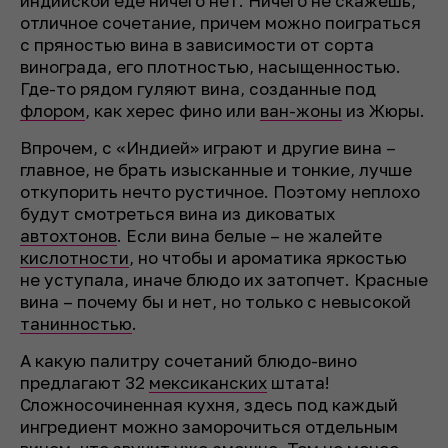
индийской еде ничего нет. Ничего не скажешь,
отличное сочетание, причем можно поиграться
с пряностью вина в зависимости от сорта
винограда, его плотностью, насыщенностью.
Где-то рядом гуляют вина, созданные под
флором
, как херес фино или
ван-жоны
из Жюры.
Впрочем, с «Индией» играют и другие вина –
главное, не брать изысканные и тонкие, лучше
откупорить нечто рустичное. Поэтому неплохо
будут смотреться вина из диковатых
автохтонов
. Если вина белые – не жалейте
кислотности
, но чтобы и ароматика яркостью
не уступала, иначе блюдо их затопчет. Красные
вина – почему бы и нет, но только с невысокой
танинностью
.
А какую палитру сочетаний блюдо-вино
предлагают 32
мексиканских
штата!
Сложносочиненная кухня, здесь под каждый
ингредиент можно заморочиться отдельным