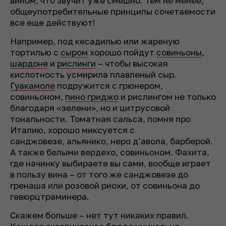
вином, что звучит уже смешно. Тем не менее,
общеупотребительные принципы сочетаемости
все еще действуют!
Например, под кесадилью или жареную
тортилью с
сыром
хорошо пойдут
совиньоны
,
шардоне
и
рислинги
– чтобы высокая
кислотность усмирила плавленый сыр.
Гуакамоле
подружится с грюнером,
совиньоном,
пино гриджо
и рислингом не только
благодаря «зелени», но и цитрусовой
тональности. Томатная сальса, помня про
Италию, хорошо миксуется с
санджовезе, альянико, неро д’авола, барберой.
А также белыми вердехо, совиньоном. Фахита,
где начинку выбираете вы сами, вообще играет
в пользу вина – от того же санджовезе до
гренаша или розовой риохи, от совиньона до
гевюрцтраминера.
Скажем больше – нет тут никаких правил.