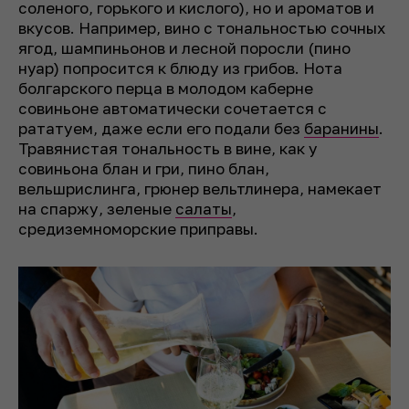
соленого, горького и кислого), но и ароматов и
вкусов. Например, вино с тональностью сочных
ягод, шампиньонов и лесной поросли (пино
нуар) попросится к блюду из грибов. Нота
болгарского перца в молодом каберне
совиньоне автоматически сочетается с
рататуем, даже если его подали без
баранины
.
Травянистая тональность в вине, как у
совиньона блан и гри, пино блан,
вельшрислинга, грюнер вельтлинера, намекает
на спаржу, зеленые
салаты
,
средиземноморские приправы.