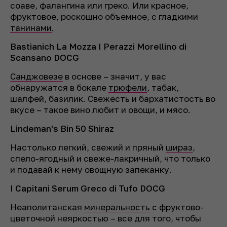
соаве, фалангина или греко. Или красное,
фруктовое, роскошно объемное, с гладкими
танинами
.
Bastianich La Mozza I Perazzi Morellino di
Scansano DOCG
Санджовезе
в основе – значит, у вас
обнаружатся в бокале
трюфели
, табак,
шалфей, базилик. Свежесть и бархатистость во
вкусе – такое вино любит и овощи, и мясо.
Lindeman's Bin 50 Shiraz
Настолько легкий, свежий и пряный
шираз
,
спело-ягодный и свеже-лакричный, что только
и подавай к нему овощную запеканку.
I Capitani Serum Greco di Tufo DOCG
Неаполитанская
минеральность
с фруктово-
цветочной неяркостью – все для того, чтобы