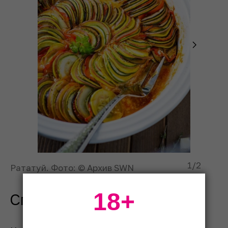
1
/2
Рататуй. Фото: © Архив SWN
18+
Спаржа