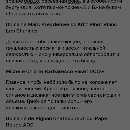
зрелое
бордо
, серьезная
рона
, а в особенности
бургундия
. Хотя пьемонтские
«Б и Б»
не будем
сбрасывать со счетов.
Domaine Marc Kreydenweiss Kritt Pinot Blanc
Les Charmes
Деликатное, обволакивающее, с сочной
грушевостью аромата и восхитительной
свежестью – оно универсально облагородит и
сливочность, и насыщенность блюда.
Michele Chiarlo Barbaresco Faset DOCG
Главное, чтобы
неббиоло
было не моложе лет
шести-восьми. Аристократичное, элегантное,
сильное и деликатное при этом в своих мощи и
объеме. Грибная тональность – его
исключительное достоинство.
Domaine de Pignan Chateauneuf-du-Pape
Rouge AOC