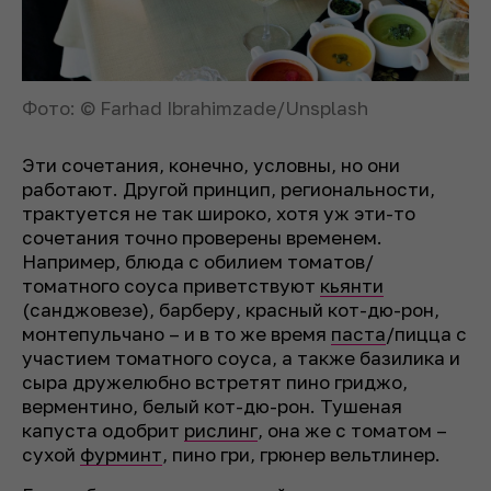
Фото: © Farhad Ibrahimzade/Unsplash
Эти сочетания, конечно, условны, но они
работают. Другой принцип, региональности,
трактуется не так широко, хотя уж эти-то
сочетания точно проверены временем.
Например, блюда с обилием томатов/
томатного соуса приветствуют
кьянти
(санджовезе), барберу, красный кот-дю-рон,
монтепульчано – и в то же время
паста
/пицца с
участием томатного соуса, а также базилика и
сыра дружелюбно встретят пино гриджо,
верментино, белый кот-дю-рон. Тушеная
капуста одобрит
рислинг
, она же с томатом –
сухой
фурминт
, пино гри, грюнер вельтлинер.