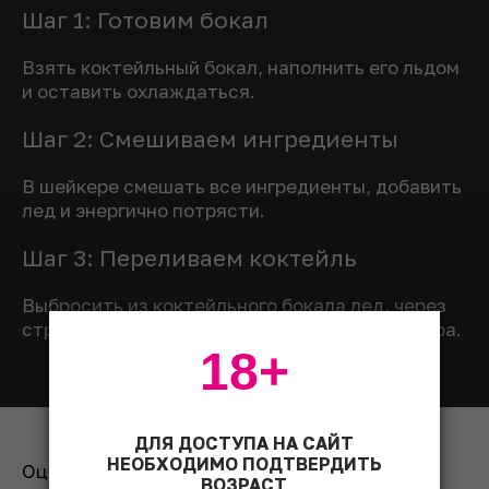
Шаг 1: Готовим бокал
Взять коктейльный бокал, наполнить его льдом
и оставить охлаждаться.
Шаг 2: Смешиваем ингредиенты
В шейкере смешать все ингредиенты, добавить
лед и энергично потрясти.
Шаг 3: Переливаем коктейль
Выбросить из коктейльного бокала лед, через
стрейнер перелить в него коктейль из шейкера.
18+
ДЛЯ ДОСТУПА НА САЙТ
НЕОБХОДИМО ПОДТВЕРДИТЬ
Оценить рецепт:
ВОЗРАСТ