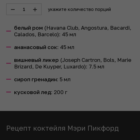
1
укажите количество порций
белый ром
(Havana Club, Angostura, Bacardi,
Calados, Barcelo):
45
мл
ананасовый сок
:
45
мл
вишневый ликер
(Joseph Cartron, Bols, Marie
Brizard, De Kuyper, Luxardo):
7.5
мл
сироп гренадин
:
5
мл
кусковой лед
:
200
г
Рецепт коктейля Мэри Пикфорд