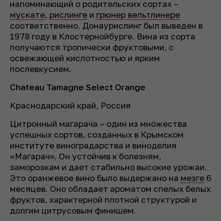
напоминающий о родительских сортах –
мускате
,
рислинге
и
грюнер вельтлинере
соответственно. Донаурислинг был выведен в
1978 году в Клостернойбурге. Вина из сорта
получаются тропически фруктовыми, с
освежающей кислотностью и ярким
послевкусием.
Chateau Tamagne Select Orange
Краснодарский край, Россия
Цитронный магарача – один из множества
успешных сортов, созданных в Крымском
институте виноградарства и виноделия
«Магарач». Он устойчив к болезням,
заморозкам и дает стабильно высокие урожаи.
Это оранжевое вино было выдержано на
мезге
6
месяцев. Оно обладает ароматом спелых белых
фруктов, характерной плотной структурой и
долгим цитрусовым финишем.