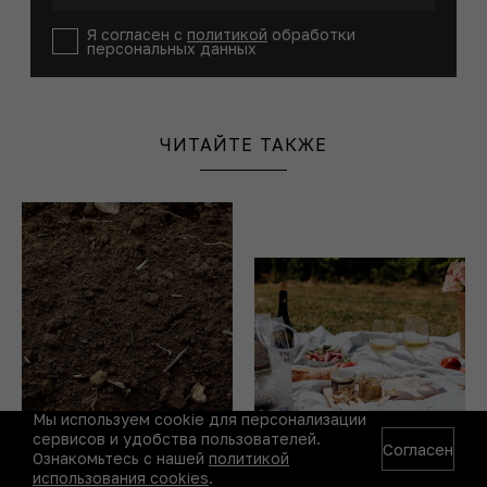
Я согласен с
политикой
обработки
персональных данных
ЧИТАЙТЕ ТАКЖЕ
Мы используем cookie для персонализации
сервисов и удобства пользователей.
Основы терруара, или Что
Вино на природе: что
Согласен
Ознакомьтесь с нашей
политикой
такое педология
взять на майские
использования cookies
.
праздники