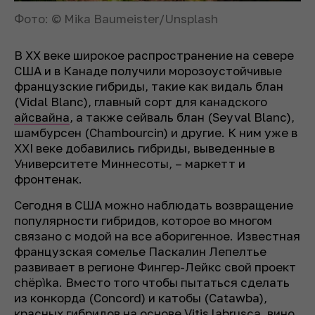
Фото: © Mika Baumeister/Unsplash
В XX веке широкое распространение на севере
США и в Канаде получили морозоустойчивые
французские гибриды, такие как видаль блан
(Vidal Blanc), главный сорт для канадского
айсвайна
, а также сейваль блан (Seyval Blanc),
шамбурсен (Chambourcin) и другие. К ним уже в
XXI веке добавились гибриды, выведенные в
Университете Миннесоты, – маркетт и
фронтенак.
Сегодня в США можно наблюдать возвращение
популярности гибридов, которое во многом
связано с модой на все аборигенное. Известная
французская сомелье Паскалин Лепелтье
развивает в регионе Фингер-Лейкс свой проект
chëpìka
. Вместо того чтобы пытаться сделать
из конкорда (Concord) и катобы (Catawba),
красных гибридов на основе Vitis labrusca, вино