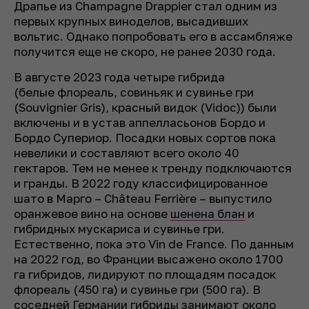
Драпье из Champagne Drappier стал одним из
первых крупных виноделов, высадивших
вольтис. Однако попробовать его в ассамбляже
получится еще не скоро, не ранее 2030 года.
В августе 2023 года четыре гибрида
(белые флореаль, совиньяк и сувинье гри
(Souvignier Gris), красный видок (Vidoc)) были
включены и в устав аппелласьонов Бордо и
Бордо Супериор. Посадки новых сортов пока
невелики и составляют всего около 40
гектаров. Тем не менее к тренду подключаются
и гранды. В 2022 году классифицированное
шато в Марго – Château Ferrière – выпустило
оранжевое вино на основе
шенена блан
и
гибридных мускариса и сувинье гри.
Естественно, пока это Vin de France. По данным
на 2022 год, во Франции высажено около 1700
га гибридов, лидируют по площадям посадок
флореаль (450 га) и сувинье гри (500 га). В
соседней Германии гибриды занимают около