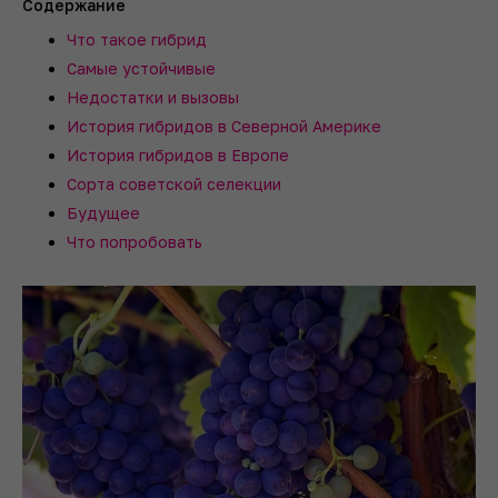
Содержание
Что такое гибрид
Самые устойчивые
Недостатки и вызовы
История гибридов в Северной Америке
История гибридов в Европе
Сорта советской селекции
Будущее
Что попробовать