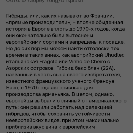
Фото: © Yaopey Yong/Unsplash
Гибриды, или, как их называют во Франции,
«прямые производители», – вполне обыденная
история в Европе вплоть до 1970-х годов, когда
они окончательно были вытеснены
европейскими сортами и запрещены к посадке.
Но до сих пор мы можем найти отголоски тех
времен в таких винах, как австрийский Uhudler,
итальянская Fragola или Vinho de Cheiro с
Азорских островов. Гибрид бако блан (22А),
названный в честь сына своего изобретателя,
известного французского ученого Франсуа
Бако, с 1970 года авторизован для
производства арманьяка. В целом, однако,
европейцы выбрали отличный от американского
путь: они решили работать над селекцией
гибридов, чтобы сохранить устойчивости
неевропейских видов, при этом максимально
приблизив вкус вина к европейским