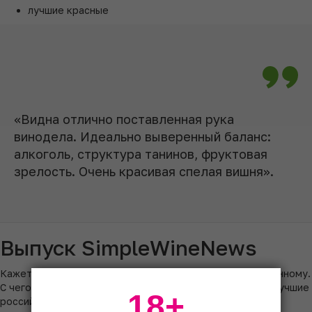
лучшие красные
«Видна отлично поставленная рука
винодела. Идеально выверенный баланс:
алкоголь, структура танинов, фруктовая
зрелость. Очень красивая спелая вишня».
Выпуск SimpleWineNews
Кажется, свежий SWN в этот раз ждут как-то по-особенному.
С чего бы это? Конечно, все дело в нем – в рейтинге «Лучшие
18+
российские вина по версии Simple Wine News».