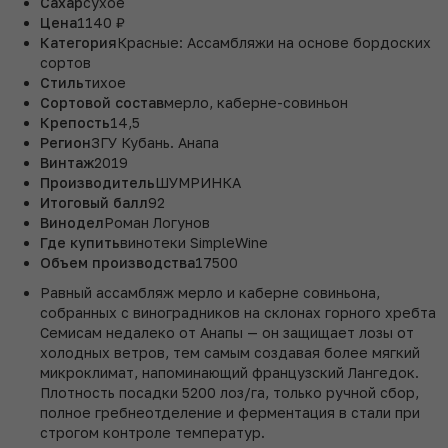
Сахар
сухое
Цена
1140 ₽
Категория
Красные: Ассамбляжи на основе бордоских
сортов
Стиль
тихое
Сортовой состав
мерло, каберне-совиньон
Крепость
14,5
Регион
ЗГУ Кубань. Анапа
Винтаж
2019
Производитель
ШУМРИНКА
Итоговый балл
92
Винодел
Роман Логунов
Где купить
винотеки SimpleWine
Объем производства
17500
Равный ассамбляж мерло и каберне совиньона,
собранных с виноградников на склонах горного хребта
Семисам недалеко от Анапы — он защищает лозы от
холодных ветров, тем самым создавая более мягкий
микроклимат, напоминающий французский Лангедок.
Плотность посадки 5200 лоз/га, только ручной сбор,
полное гребнеотделение и ферментация в стали при
строгом контроле температур.