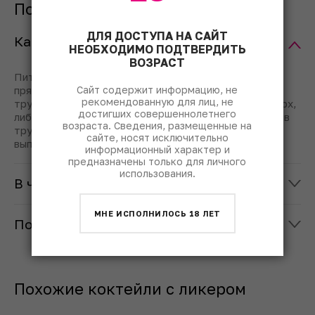
Популярные вопросы
ДЛЯ ДОСТУПА НА САЙТ
Как правильно пить «Б-52»?
НЕОБХОДИМО ПОДТВЕРДИТЬ
ВОЗРАСТ
Пить «Б-52» можно несколькими способами: либо
Сайт содержит информацию, не
прямо из рюмки одним глотком, либо опустить
рекомендованную для лиц, не
трубочку до дна шота и втянуть коктейль снизу вверх,
достигших совершеннолетнего
либо поджечь верхний слой и так же, быстро опустив
возраста. Сведения, размещенные на
трубочку до дна рюмки, моментально и аккуратно
сайте, носят исключительно
выпить.
информационный характер и
предназначены только для личного
использования.
В чем разница между «Б-52» и «Б-53»?
МНЕ ИСПОЛНИЛОСЬ 18 ЛЕТ
Почему «Б-52» так называется?
Похожие коктейли с ликером