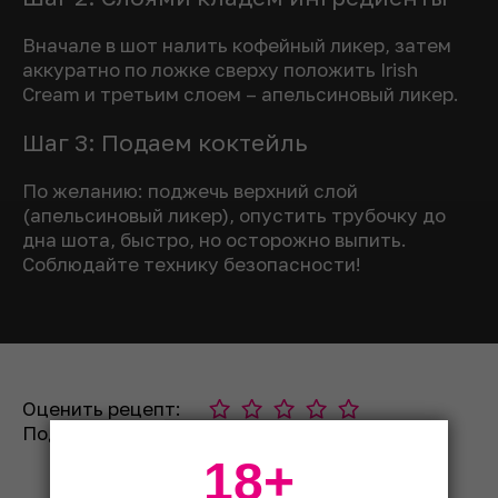
Вначале в шот налить кофейный ликер, затем
аккуратно по ложке сверху положить Irish
Cream и третьим слоем – апельсиновый ликер.
Шаг 3: Подаем коктейль
По желанию: поджечь верхний слой
(апельсиновый ликер), опустить трубочку до
дна шота, быстро, но осторожно выпить.
Соблюдайте технику безопасности!
Оценить рецепт:
Поделиться:
18+