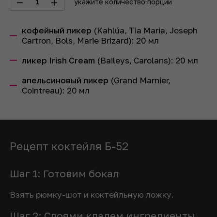
1
укажите количество порций
кофейный ликер
(Kahlúa, Tia Maria, Joseph
Cartron, Bols, Marie Brizard):
20
мл
ликер Irish Cream
(Baileys, Carolans):
20
мл
апельсиновый ликер
(Grand Marnier,
Cointreau):
20
мл
Рецепт коктейля Б-52
Шаг 1: Готовим бокал
Взять рюмку-шот и коктейльную ложку.
Шаг 2: Слоями кладем ингредиенты