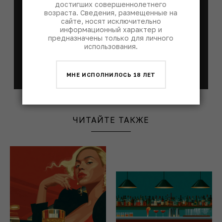
достигших совершеннолетнего
Каждый понедельник мы присылаем лучшие
возраста. Сведения, размещенные на
материалы недели
сайте, носят исключительно
информационный характер и
предназначены только для личного
использования.
Я согласен с
политикой
обработки
МНЕ ИСПОЛНИЛОСЬ 18 ЛЕТ
персональных данных
ЧИТАЙТЕ ТАКЖЕ