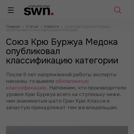
Главная
–
Статьи
–
Новости
–
Союз Крю Буржуа Медока
опубликовал классификацию категории
Союз Крю Буржуа Медока
опубликовал
классификацию категории
После 9 лет напряженной работы эксперты
наконец-то вывели
обновленную
классификацию
. Напомним, что производители
уровня Крю Буржуа всего на ступеньку ниже,
чем знаменитые шато Гран Крю Классе и
зачастую принадлежат тем же владельцам.