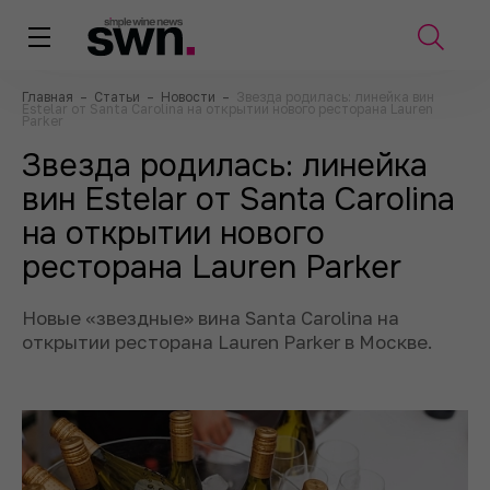
Главная
–
Статьи
–
Новости
–
Звезда родилась: линейка вин
Estelar от Santa Carolina на открытии нового ресторана Lauren
Parker
Звезда родилась: линейка
вин Estelar от Santa Carolina
на открытии нового
ресторана Lauren Parker
Новые «звездные» вина Santa Carolina на
открытии ресторана Lauren Parker в Москве.