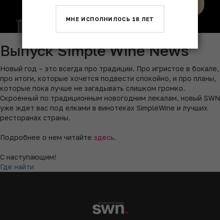
МНЕ ИСПОЛНИЛОСЬ 18 ЛЕТ
Выпуск Simple Wine News
Новый год – это всегда про традиции. Про игристое в бокале,
про итоги, которые хочется подвести спокойно, и про планы,
которые пока лучше не загадывать слишком громко.
Скроенный по традиционным новогодним лекалам, новый SWN
уже ждет вас под елками в винотеках SimpleWine и лучших
ресторанах страны.
Подробнее о нем читайте
здесь
.
С наступающим!
Где найти