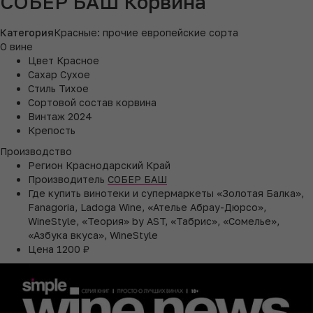
СОБЕР БАШ Корвина
Категория
Красные: прочие европейские сорта
О вине
Цвет
Красное
Сахар
Сухое
Стиль
Тихое
Сортовой состав
корвина
Винтаж
2024
Крепость
Производство
Регион
Краснодарский Край
Производитель
СОБЕР БАШ
Где купить
винотеки и супермаркеты «Золотая Балка»,
Fanagoria, Ladoga Wine, «Ателье Абрау-Дюрсо»,
WineStyle, «Теория» by AST, «Табрис», «Сомелье»,
«Азбука вкуса», WineStyle
Цена
1200 ₽