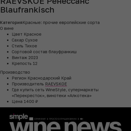
RAEVSKOE Ренессанс
Blaufrankisch
Категория
Красные: прочие европейские сорта
О вине
Цвет
Красное
Сахар
Сухое
Стиль
Тихое
Сортовой состав
блауфранкиш
Винтаж
2023
Крепость
12
Производство
Регион
Краснодарский Край
Производитель
RAEVSKOE
Где купить
сеть WineStyle, супермаркеты
«Перекресток», винотеки «Алкотека»
Цена
1400 ₽