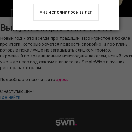
МНЕ ИСПОЛНИЛОСЬ 18 ЛЕТ
Выпуск Simple Wine News
Новый год – это всегда про традиции. Про игристое в бокале,
про итоги, которые хочется подвести спокойно, и про планы,
которые пока лучше не загадывать слишком громко.
Скроенный по традиционным новогодним лекалам, новый SWN
уже ждет вас под елками в винотеках SimpleWine и лучших
ресторанах страны.
Подробнее о нем читайте
здесь
.
С наступающим!
Где найти