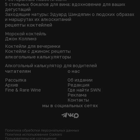
5 стильных бокалов для вина: вдохновение для ваших
дегустаций
Заходящие натуры: Эдуард Шиндяпин о людских образах
и маршрутах их алкоскитаний
рецепты коктейлей
Морской коктейль
Джон Коллинз
Коктейли для вечеринки
Коктейли с джином: рецепты
алкогольные калькуляторы
Алкогольный калькулятор для водителей
читателям
о нас
Рассылка
Об издании
Архив
Редакция
Fine & Rare Wine
Где найти SWN
Реклама
Контакты
мы в социальных сетях
Политика обработки персональных данных
Политика использования Сookies
Пользовательское соглашение