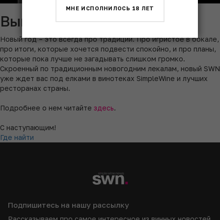
МНЕ ИСПОЛНИЛОСЬ 18 ЛЕТ
Выпуск Simple Wine News
Новый год – это всегда про традиции. Про игристое в бокале,
про итоги, которые хочется подвести спокойно, и про планы,
которые пока лучше не загадывать слишком громко.
Скроенный по традиционным новогодним лекалам, новый SWN
уже ждет вас под елками в винотеках SimpleWine и лучших
ресторанах страны.
Подробнее о нем читайте
здесь
.
С наступающим!
Где найти
Подпишитесь на нашу рассылку
Рассказываем про самое интересное из винных новостей