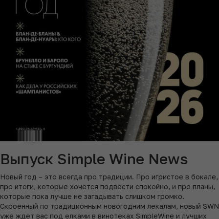
Выпуск Simple Wine News
Новый год – это всегда про традиции. Про игристое в бокале,
про итоги, которые хочется подвести спокойно, и про планы,
которые пока лучше не загадывать слишком громко.
Скроенный по традиционным новогодним лекалам, новый SWN
уже ждет вас под елками в винотеках SimpleWine и лучших