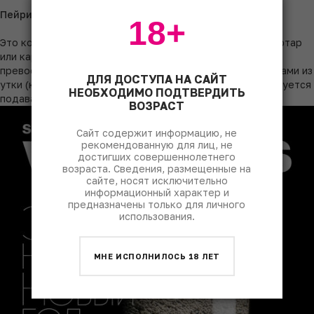
Пейринг
18+
Это комплексное вино прекрасно дополнит фуа-гра, тартар
или карпаччо из говядины, сашими из тунца, а также
превосходно сочетается с холодным ростбифом, блюдами из
ДЛЯ ДОСТУПА НА САЙТ
утки (конфи, магре) и выдержанными сырами. Рекомендуется
НЕОБХОДИМО ПОДТВЕРДИТЬ
подавать охлажденным до 8-10 °C.
ВОЗРАСТ
Сайт содержит информацию, не
рекомендованную для лиц, не
достигших совершеннолетнего
возраста. Сведения, размещенные на
сайте, носят исключительно
информационный характер и
предназначены только для личного
использования.
МНЕ ИСПОЛНИЛОСЬ 18 ЛЕТ