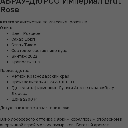
АБРАУ-ДЮРСО Империал Brut
Rose
Категория
Игристые по классике: розовые
О вине
Цвет
Розовое
Сахар
Брют
Стиль
Тихое
Сортовой состав
пино нуар
Винтаж
2022
Крепость
11,9
Производство
Регион
Краснодарский край
Производитель
АБРАУ-ДЮРСО
Где купить
фирменные бутики Ателье вина «Абрау-
Дюрсо»
Цена
2200 ₽
Дегустационные характеристики
Вино лососевого оттенка с ярким коралловым отблеском и
энергичной игрой мелких пузырьков. Богатый аромат