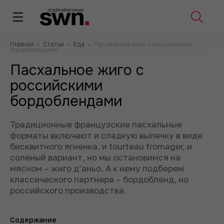
Главная
–
Статьи
–
Еда
–
Пасхальное жиго с российскими
бордоблендами
Пасхальное жиго с
российскими
бордоблендами
Традиционные французские пасхальные
форматы включают и сладкую выпечку в виде
бисквитного ягненка, и tourteau fromager, и
соленый вариант, но мы остановимся на
мясном – жиго д’аньо. А к нему подберем
классического партнера – бордобленд, но
российского производства.
Содержание