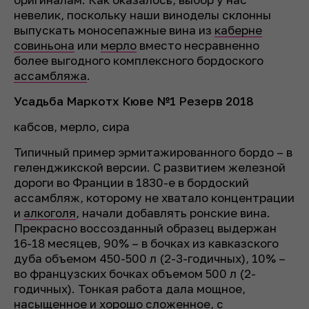
невелик, поскольку наши виноделы склонны
выпускать моносепажные вина из
каберне
совиньона
или
мерло
вместо несравненно
более выгодного комплексного бордоского
ассамбляжа
.
Усадьба Маркотх Кюве №1 Резерв 2018
кабсов, мерло, сира
Типичный пример эрмитажированного бордо – в
геленджикской версии. С развитием железной
дороги во Франции в 1830-е в бордоский
ассамбляж, которому не хватало концентрации
и
алкоголя
, начали добавлять ронские вина.
Прекрасно воссозданный образец выдержан
16-18 месяцев, 90% – в бочках из кавказского
дуба объемом 450-500 л (2-3-годичных), 10% –
во французских бочках объемом 500 л (2-
годичных). Тонкая работа дала мощное,
насыщенное и хорошо сложенное, с