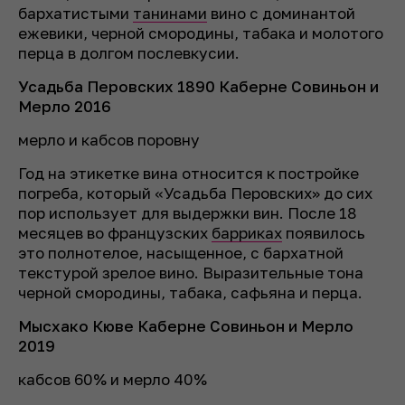
бархатистыми
танинами
вино с доминантой
ежевики, черной смородины, табака и молотого
перца в долгом послевкусии.
Усадьба Перовских 1890 Каберне Совиньон и
Мерло 2016
мерло и кабсов поровну
Год на этикетке вина относится к постройке
погреба, который «Усадьба Перовских» до сих
пор использует для выдержки вин. После 18
месяцев во французских
барриках
появилось
это полнотелое, насыщенное, с бархатной
текстурой зрелое вино. Выразительные тона
черной смородины, табака, сафьяна и перца.
Мысхако Кюве Каберне Совиньон и Мерло
2019
кабсов 60% и мерло 40%