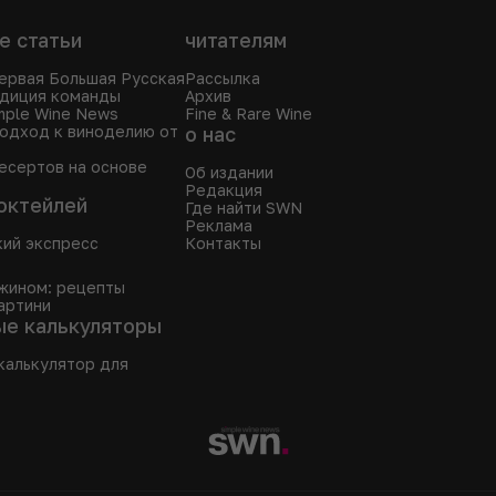
е статьи
читателям
ервая Большая Русская
Рассылка
едиция команды
Архив
mple Wine News
Fine & Rare Wine
одход к виноделию от
о нас
есертов на основе
Об издании
Редакция
октейлей
Где найти SWN
Реклама
кий экспресс
Контакты
жином: рецепты
артини
ые калькуляторы
калькулятор для