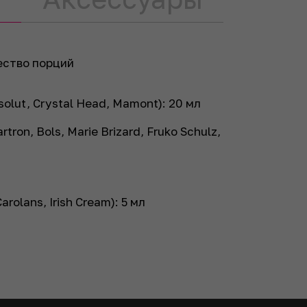
ество порций
solut, Crystal Head, Mamont):
20
мл
tron, Bols, Marie Brizard, Fruko Schulz,
Carolans, Irish Cream):
5
мл