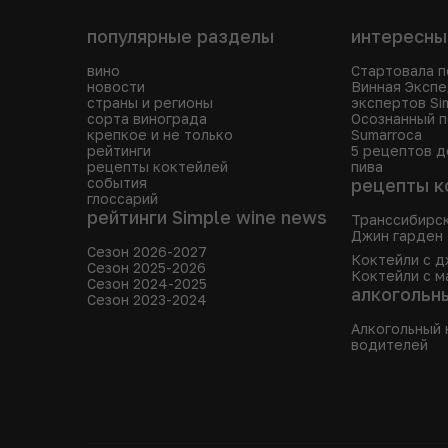
популярные разделы
интересны
вино
Стартовала п
новости
Винная Эксп
страны и регионы
экспертов Si
сорта винограда
Осознанный п
крепкое и не только
Sumarroca
рейтинги
5 рецептов д
рецепты коктейлей
пива
события
рецепты к
глоссарий
рейтинги Simple wine news
Транссибирс
Джин гарден
Сезон 2026-2027
Коктейли с д
Сезон 2025-2026
Коктейли с м
Сезон 2024-2025
алкогольн
Сезон 2023-2024
Алкогольный 
водителей