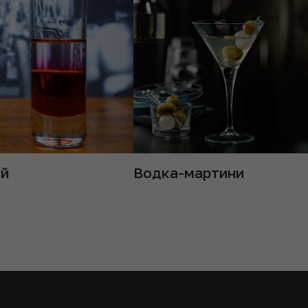
ий
Водка-мартини