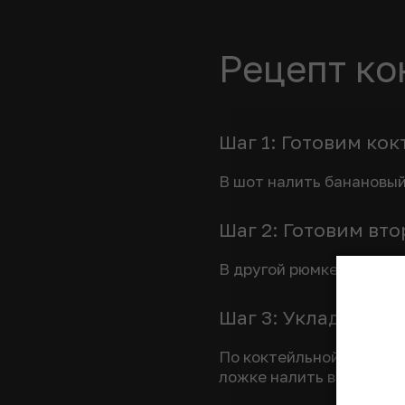
Рецепт ко
Шаг 1: Готовим кок
В шот налить банановый
Шаг 2: Готовим вт
В другой рюмке смешать 
Шаг 3: Укладываем
По коктейльной ложке а
ложке налить водку.