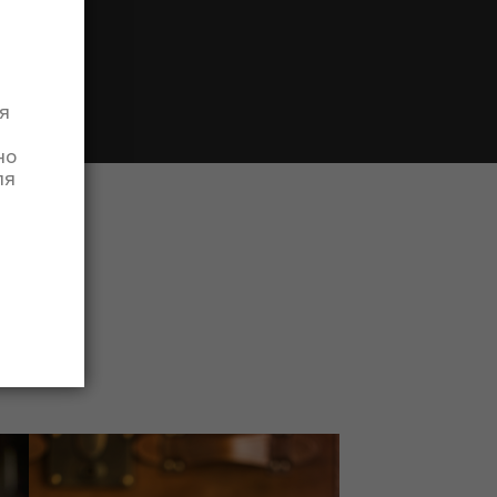
я
но
ля