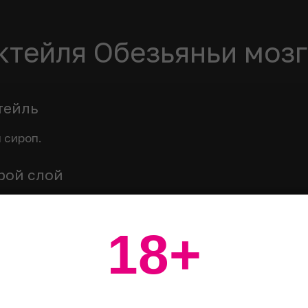
ктейля Обезьяньи моз
тейль
 сироп.
орой слой
лимонный сок и ликер Irish Cream. Сливочный ликер 
18+
 слои
ккуратно налить свернувшуюся смесь на банановый 