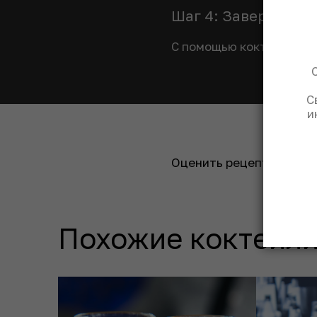
Шаг 4: Завершаем
С помощью коктейльной 
С
и
Оценить рецепт:
Похожие коктейли