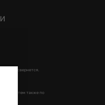
ги
при этом свернется.
ликер, затем также по