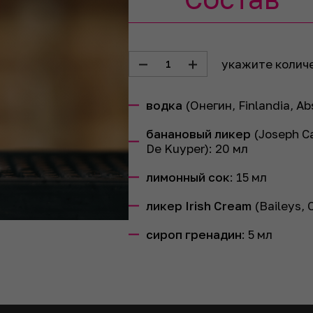
укажите колич
1
водка
(Онегин, Finlandia, Ab
банановый ликер
(Joseph Car
De Kuyper):
20
мл
лимонный сок
:
15
мл
ликер Irish Cream
(Baileys, 
сироп гренадин
:
5
мл