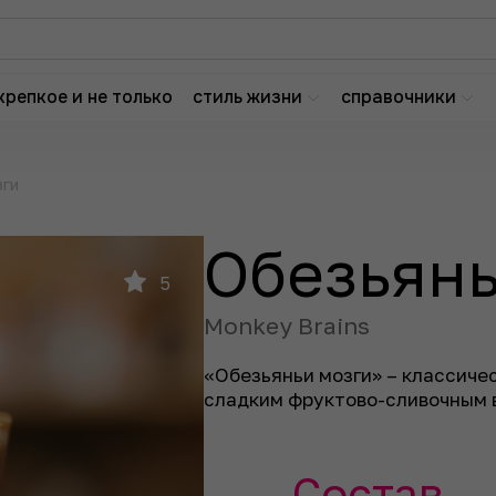
крепкое и не только
стиль жизни
справочники
зги
Обезьянь
5
Monkey Brains
«Обезьяньи мозги» – классиче
сладким фруктово-сливочным 
Состав