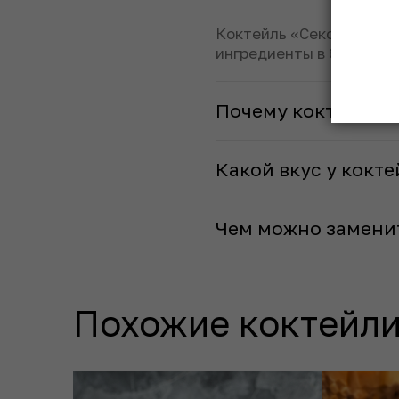
Коктейль «Секс на пляж
ингредиенты в бокале.
Почему коктейль «
Какой вкус у кокте
Чем можно заменит
Похожие коктейли