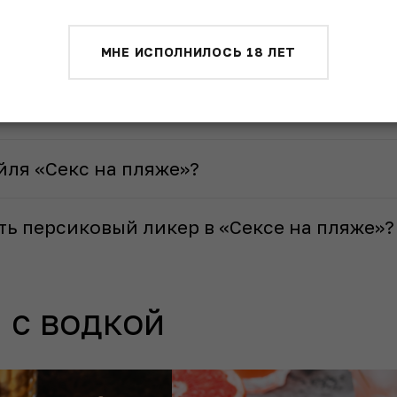
е» обычно пьют через трубочку, предварительно хо
МНЕ ИСПОЛНИЛОСЬ 18 ЛЕТ
Секс на пляже» называется «Секс на пляж
йля «Секс на пляже»?
ь персиковый ликер в «Сексе на пляже»?
 с водкой