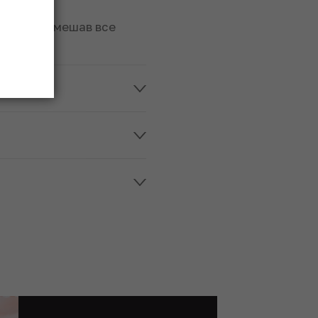
рошо перемешав все
е»?