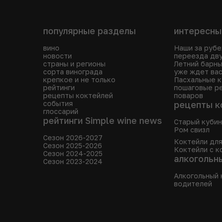
популярные разделы
интересны
вино
Наши за рубе
новости
переезда дв
страны и регионы
Летний барны
сорта винограда
уже ждет вас
крепкое и не только
Пасхальные к
рейтинги
пошаговые р
рецепты коктейлей
поваров
события
рецепты к
глоссарий
рейтинги Simple wine news
Старый куби
Ром свизл
Сезон 2026-2027
Коктейли для
Сезон 2025-2026
Коктейли с к
Сезон 2024-2025
алкогольн
Сезон 2023-2024
Алкогольный 
водителей