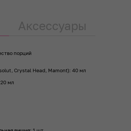
Аксессуары
ество порций
solut, Crystal Head, Mamont):
40
мл
:
20
мл
льная вишня
:
1
шт.