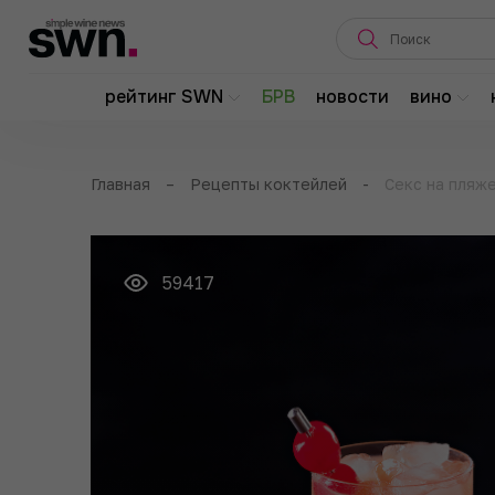
рейтинг SWN
БРВ
новости
вино
Главная
–
Рецепты коктейлей
-
Секс на пляж
59417