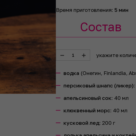
Время приготовления:
5 мин
Состав
укажите колич
1
водка
(Онегин, Finlandia, Ab
персиковый шнапс (ликер)
апельсиновый сок
:
40
мл
клюквенный морс
:
40
мл
кусковой лед
:
200
г
долька апельсина и коктей