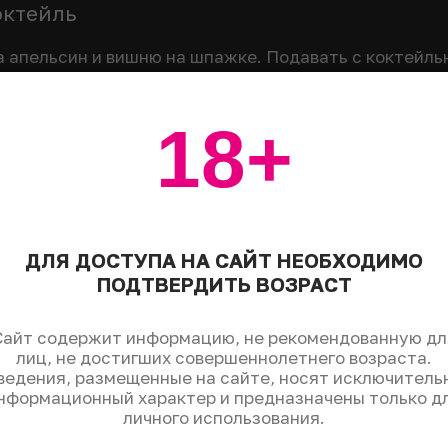
октейль
а апельсин и вишню на шпажке. Подавать с коктейль
18+
Поделиться:
ДЛЯ ДОСТУПА НА САЙТ НЕОБХОДИМО
ПОДТВЕРДИТЬ ВОЗРАСТ
ые вопросы
Сайт содержит информацию, не рекомендованную дл
лиц, не достигших совершеннолетнего возраста.
ведения, размещенные на сайте, носят исключитель
нформационный характер и предназначены только д
личного использования.
ь коктейль «Секс на пляже»?