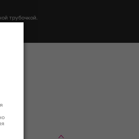
ной трубочкой.
я
но
ля