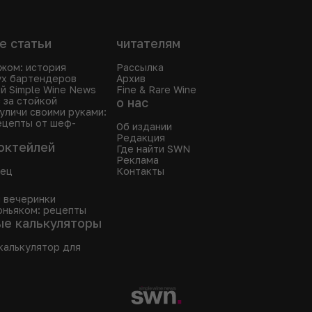
е статьи
читателям
жом: история
Рассылка
ух бартендеров
Архив
й Simple Wine News
Fine & Rare Wine
 за стойкой
о нас
уличи своими руками:
ецепты от шеф-
Об издании
Редакция
октейлей
Где найти SWN
Реклама
нец
Контакты
 вечеринки
оньяком: рецепты
ые калькуляторы
калькулятор для