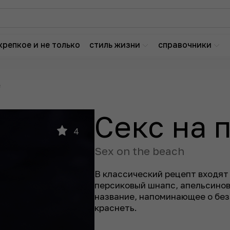
крепкое и не только
стиль жизни
справочники
е
Секс на 
4
Sex on the beach
В классический рецепт входят
персиковый шнапс, апельсинов
название, напоминающее о без
краснеть.