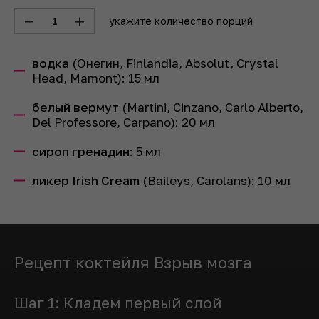
1
укажите количество порций
водка
(Онегин, Finlandia, Absolut, Crystal
Head, Mamont):
15
мл
белый вермут
(Martini, Cinzano, Carlo Alberto,
Del Professore, Carpano):
20
мл
сироп гренадин
:
5
мл
ликер Irish Cream
(Baileys, Carolans):
10
мл
Рецепт коктейля Взрыв мозга
Шаг 1: Кладем первый слой