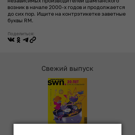
независимых производителей шампанского
возник в начале 2000-х годов и продолжается
до сих пор. Ищите на контрэтикетке заветные
буквы RM.
Поделиться:
Свежий выпуск