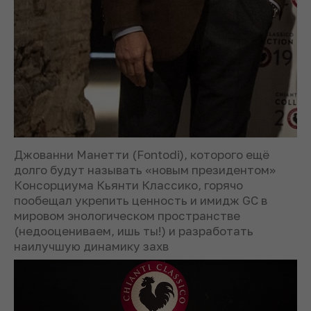
Джованни Манетти (Fontodi), которого ещё
долго будут называть «новым президентом»
Консорциума Кьянти Классико, горячо
пообещал укрепить ценность и имидж GC в
мировом энологическом пространстве
(недооцениваем, ишь ты!) и разработать
наилучшую динамику захв