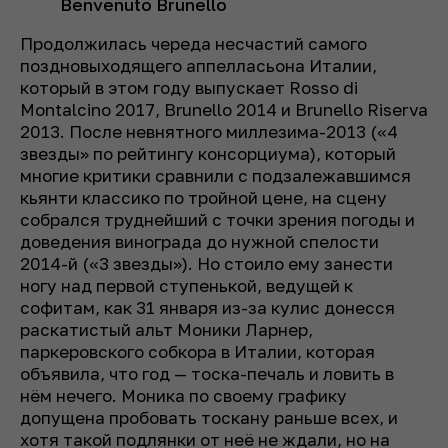
Benvenuto Brunello
Продолжилась череда несчастий самого
поздновыходящего аппелласьона Италии,
который в этом году выпускает Rosso di
Montalcino 2017, Brunello 2014 и Brunello Riserva
2013. После невнятного миллезима-2013 («4
звезды» по рейтингу консорциума), который
многие критики сравнили с подзалежавшимся
кьянти классико по тройной цене, на сцену
собрался труднейший с точки зрения погоды и
доведения винограда до нужной спелости
2014-й («3 звезды»). Но стоило ему занести
ногу над первой ступенькой, ведущей к
софитам, как 31 января из-за кулис донесся
раскатистый альт Моники Ларнер,
паркеровского собкора в Италии, которая
объявила, что год — тоска-печаль и ловить в
нём нечего. Моника по своему графику
допущена пробовать тоскану раньше всех, и
хотя такой подлянки от неё не ждали, но на