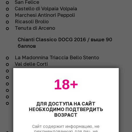
San Felice
Castello di Volpaia Volpaia
Marchesi Antinori Peppoli
Ricasoli Brolio
Tenuta di Arceno
Chianti Classico DOCG
2016 /
выше 90
баллов
La Madonnina Triaccia Bello Stento
Val delle Corti
Fontodi
Fontodi Filetta di Lamole
18+
Fattorie Mellini Granaio
Querciabella
Renzo Marinai
Terreno
ДЛЯ ДОСТУПА НА САЙТ
НЕОБХОДИМО ПОДТВЕРДИТЬ
Chianti Classico DOCG
2015 /
выше 90
ВОЗРАСТ
баллов
Сайт содержит информацию, не
рекомендованную для лиц, не