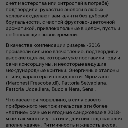
счёт мастерства или хитростей в погребе)
подтвердили: рукастые энологи в любых
условиях сделают вам кьянти без дубовой
брутальности, с чистой фруктово-цветочной
ароматикой, привлекательные в целом, пусть и
не бросающие вызов времени.
В качестве компенсации ризервы-2016
произвели сильное впечатление, подтвердив и
высокие оценки, которые уже поставили году и
сами консорциумы, и некоторые ведущие
международные критики. Энергичные эталоны
стиля, характера и солидности: Nipozzano
(Marchesi Frescobaldi), Fattoria Selvapiana,
Fattoria Uccelliera, Buccia Nera, Sensi.
Что касается мореллино, в силу своего
прибрежного местожительства эти более
«летние» сочные и ягодные санджовезе в 2018-
м не так много и утратили, для них год оказался
вполне удачен. Ритмичность и живость вкуса,