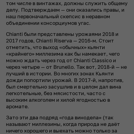
том числе в винтажах, должны служить общему
делу. Подтверждаем — они оказались правы, и
наш первоначальный скепсис в неравном
объединении консорциумов угас.
Chianti были представлены урожаями 2018 и
2017 годов, Chianti Riserva — 2016-м. Стоит
отметить, что выход «обычных» кьянти
«крайнего» миллезима как бы намекает, чего
можно ждать через год от Chianti Classico и
через четыре — от Brunello. Так вот, 2018-й — не
лучший в истории. Во многих зонах Кьянти
дожди попортили урожай. В 2017-й, напротив,
был смертельно засушлив и в целом дал вина
легкотельные, без мясистости, часто с
высоким алкоголем и хилой ягодностью в
аромате.
Зато эти два подряд «года винодела» (так
называют миллезимы, когда природа не даёт
ничего хорошего и выехать можно только за