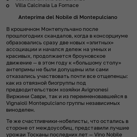
Villa Calcinaia La Fornace
Anteprima del Nobile di Montepulciano
В крошечном Монтепульчано после
прошлогодних скандалов, когда в консорциуме
образовались сразу две новых «элитных»
ассоциации и начался дележ на умных и
красивых, продолжается броуновское
движение — в этом году к «большому столу»
антепримы не были допущены или сами
отказались участвовать почти все отщепенцы:
как из отвязной биогруппы под
предводительством хозяйки Avignonesi
Виржини Саври, так и из переименовавшейся в
Vignaioli Montepulciano группы независимых
виноделен.
Те же счастливчики-нобелисты, что остались в
стороне от междоусобиц, представили лучшие
урожаи Тосканы последних лет — Vino Nobile