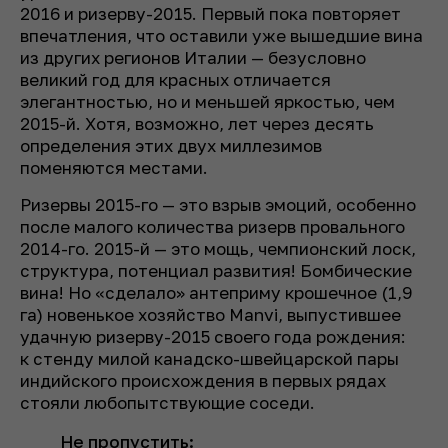
2016 и ризерву-2015. Первый пока повторяет
впечатления, что оставили уже вышедшие вина
из других регионов Италии — безусловно
великий год для красных отличается
элегантностью, но и меньшей яркостью, чем
2015-й. Хотя, возможно, лет через десять
определения этих двух миллезимов
поменяются местами.
Ризервы 2015-го — это взрыв эмоций, особенно
после малого количества ризерв провального
2014-го. 2015-й — это мощь, чемпионский лоск,
структура, потенциал развития! Бомбические
вина! Но «сделало» антеприму крошечное (1,9
га) новенькое хозяйство Manvi, выпустившее
удачную ризерву-2015 своего года рождения:
к стенду милой канадско-швейцарской пары
индийского происхождения в первых рядах
стояли любопытствующие соседи.
Не пропустить: