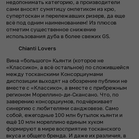
недопонимать категорию, а
производители
сами вносят сумятицу омлетиком из крю,
супертоскан и
перележавших ризерв, да еще
всё под одним наименованием! Из плюсов
отметим существенное снижение
использования дуба в более свежих GS.
Chianti Lovers
Вина «большого» Кьянти (которое не
«Классико», а всё остальное) по сложившейся
между тосканскими Консорциумами
диспозиции выходят на обозрение публики не
вместе с «Классико», а вместе с прибрежным
регионом Мореллино-ди-Скансано. Что, по
заверению консорциумов, подчёркивает
синергию с любителями санджовезе. Само
собой, ежегодные 100 млн бутылок кьянти и
ещё 10 млн мореллино единым хуком
формируют в мире восприятие тосканского
вкуса и общего бренда. И даже их различия, в