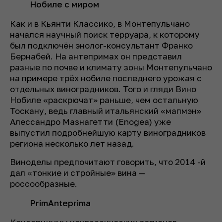
Нобиле с миром
Как и в Кьянти Классико, в Монтепульчано
начался научный поиск терруара, к которому
был подключён энолог-консультант Франко
Бернабей. На антепримах он представил
разные по почве и климату зоны Монтепульчано
на примере трёх нобиле последнего урожая с
отдельных виноградников. Того и гляди Вино
Нобиле «раскрючат» раньше, чем остальную
Тоскану, ведь главный итальянский «мапмэн»
Алессандро Мазнагетти (Enogea) уже
выпустил подробнейшую карту виноградников
региона несколько лет назад.
Виноделы предпочитают говорить, что 2014 -й
дал «тонкие и стройные» вина —
россообразные.
PrimAnteprima