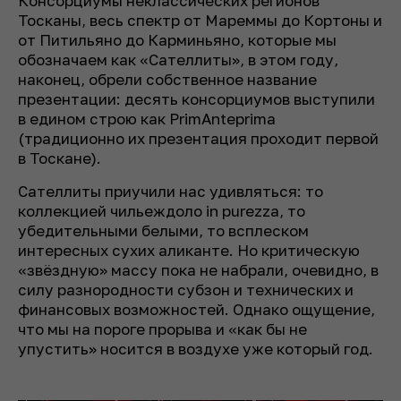
Консорциумы неклассических регионов
Тосканы, весь спектр от Мареммы до Кортоны и
от Питильяно до Карминьяно, которые мы
обозначаем как «Сателлиты», в этом году,
наконец, обрели собственное название
презентации: десять консорциумов выступили
в едином строю как PrimAnteprima
(традиционно их презентация проходит первой
в Тоскане).
Сателлиты приучили нас удивляться: то
коллекцией чильеждоло in purezza, то
убедительными белыми, то всплеском
интересных сухих аликанте. Но критическую
«звёздную» массу пока не набрали, очевидно, в
силу разнородности субзон и технических и
финансовых возможностей. Однако ощущение,
что мы на пороге прорыва и «как бы не
упустить» носится в воздухе уже который год.