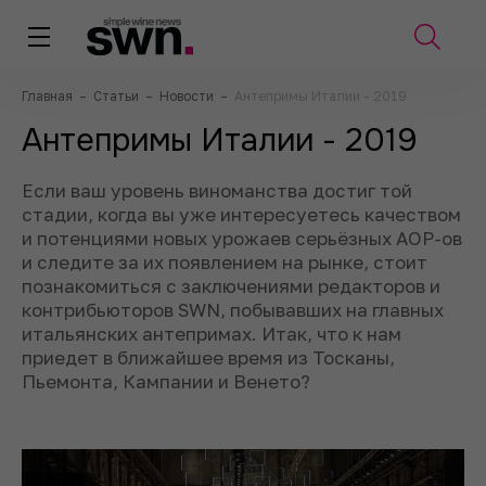
Главная
–
Статьи
–
Новости
–
Антепримы Италии - 2019
Антепримы Италии - 2019
Если ваш уровень виноманства достиг той
стадии, когда вы уже интересуетесь качеством
и потенциями новых урожаев серьёзных AOP-ов
и следите за их появлением на рынке, стоит
познакомиться с заключениями редакторов и
контрибьюторов SWN, побывавших на главных
итальянских антепримах. Итак, что к нам
приедет в ближайшее время из Тосканы,
Пьемонта, Кампании и Венето?