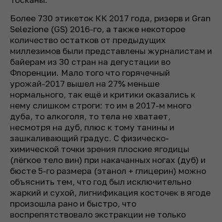
Более 730 этикеток КК 2017 года, ризерв и Gran
Selezione (GS) 2016-го, а также некоторое
количество остатков от предыдущих
миллезимов были представлены журналистам и
байерам из 30 стран на дегустации во
Флоренции. Мало того что горячечный
урожай-2017 вышел на 27% меньше
нормального, так ещё и критики оказались к
нему слишком строги: то им в
2017-м много
дуба, то алкоголя, то тела не хватает,
несмотря на дуб, плюс к
тому танины и
зашкаливающий градус. С физическо-
химической точки зрения плоские ягодицы
(лёгкое тело вин) при накачанных ногах (дуб) и
бюсте 5-го размера (этанол + глицерин) можно
объяснить тем, что год был исключительно
жаркий и сухой, лигнификация косточек в ягоде
произошла рано и быстро, что
воспрепятствовало экстракции не только