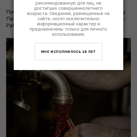
рекомендованную для лиц, не
достигших совершеннолетнего
Победа в этой категории досталась французу
возраста. Сведения, размещенные на
Патрику Десгропу. На снимке рабочий Clos St-
сайте, носят исключительно
информационный характер и
Patrice в Шатонёф-дю-Пап.
предназначены только для личного
использования.
МНЕ ИСПОЛНИЛОСЬ 18 ЛЕТ