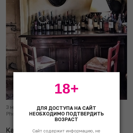
18+
3 место. LM Archer/Pink Lady® Food
ДЛЯ ДОСТУПА НА САЙТ
Photographer of the Year
НЕОБХОДИМО ПОДТВЕРДИТЬ
ВОЗРАСТ
Категория «Производство»
Сайт содержит информацию, не