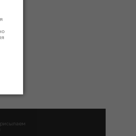
я
но
ля
присылаем
и