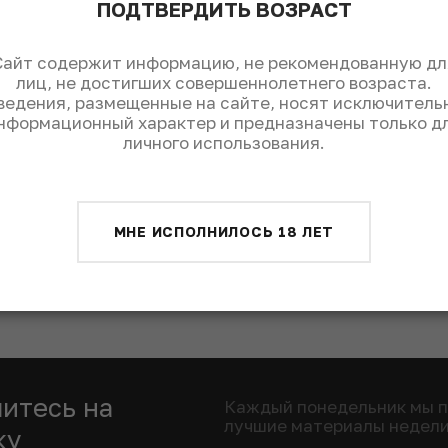
ПОДТВЕРДИТЬ ВОЗРАСТ
редставители из Чили, Аргентины, Южной
ельческих регионов и новички – Уругвай,
Сайт содержит информацию, не рекомендованную дл
лиц, не достигших совершеннолетнего возраста.
ведения, размещенные на сайте, носят исключитель
rands Jours de Bourgogne.
нформационный характер и предназначены только д
личного использования.
МНЕ ИСПОЛНИЛОСЬ 18 ЛЕТ
итесь на
Каждый понедельник мы 
лучшие материалы недел
ку