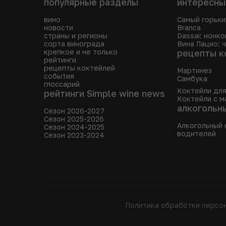
популярные разделы
интересны
вино
Самый горьки
новости
Branca
страны и регионы
Dassai: нонк
сорта винограда
Вина Лацио: 
крепкое и не только
рецепты к
рейтинги
рецепты коктейлей
Мартинез
события
Самбука
глоссарий
Коктейли дл
рейтинги Simple wine news
Коктейли с м
алкогольн
Сезон 2026-2027
Сезон 2025-2026
Алкогольный 
Сезон 2024-2025
водителей
Сезон 2023-2024
Политика обработки персо