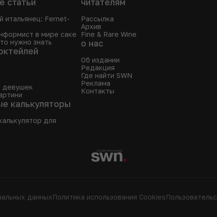
е статьи
читателям
й итальянец: Fernet-
Рассылка
Архив
онформист в мире саке
Fine & Rare Wine
что нужно знать
о нас
октейлей
Об издании
Редакция
Где найти SWN
Реклама
я девушек
Контакты
артини
ые калькуляторы
калькулятор для
нальных данных
Политика использования Сookies
Пользовательс