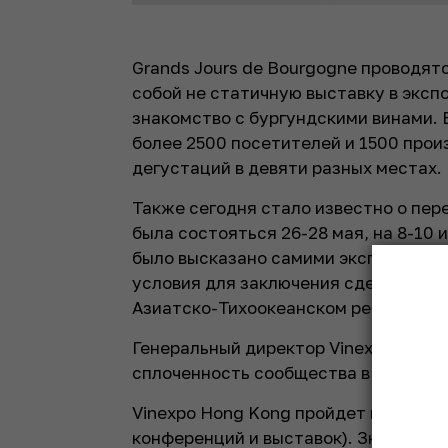
Grands Jours de Bourgogne проводятс
собой не статичную выставку в эксп
знакомство с бургундскими винами. 
более 2500 посетителей и 1500 прои
дегустаций в девяти разных местах.
Также сегодня стало известно о пер
была состояться 26-28 мая, на 8-10 
было высказано самими экспонентами
условия для заключения сделок и по
Азиатско-Тихоокеанском регионе.
Генеральный директор Vinexpo Родо
сплоченность сообщества в столь с
Vinexpo Hong Kong пройдет в том же
конференций и выставок). Значитель