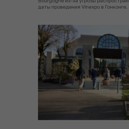
Bourgogne из-за угрозы распростран
даты проведения Vinexpo в Гонконге.