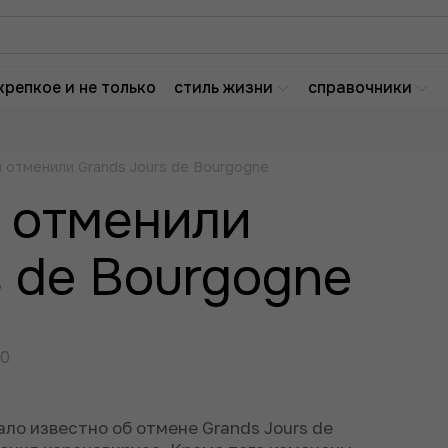
крепкое и не только
стиль жизни
справочники
 отменили Grands Jours de Bourgogne
 отменили
s de Bourgogne
20
ло известно об отмене Grands Jours de