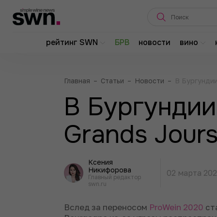
рейтинг SWN
БРВ
новости
вино
Главная
–
Статьи
–
Новости
–
В Бургундии
В Бургундии
Grands Jour
Ксения
Никифорова
02 марта 20
Главный редактор
swn.ru
Вслед за переносом
ProWein 2020
ста