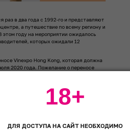
я раз в два года с 1992-го и представляют
оцентре, а путешествие по всему региону и
В этом году на мероприятии ожидалось
зводителей, которых ожидали 12
еносе Vinexpo Hong Kong, которая должна
июля 2020 года. Пожелание о переносе
. Перенос всего на пару месяцев создаст
способствует развитию отрасли в
18+
льф Ламейс отметил невероятную
ложной ситуации.
 месте – HKCEC (Гонконгский центр
ДЛЯ ДОСТУПА НА САЙТ НЕОБХОДИМО
ная часть компаний подтвердила свое