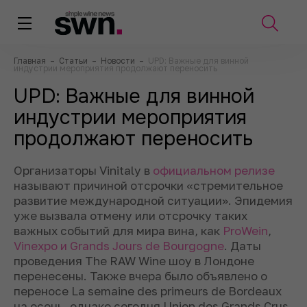
Главная
–
Статьи
–
Новости
–
UPD: Важные для винной
индустрии мероприятия продолжают переносить
UPD: Важные для винной
индустрии мероприятия
продолжают переносить
Организаторы Vinitaly в
официальном релизе
называют причиной отсрочки «стремительное
развитие международной ситуации». Эпидемия
уже вызвала отмену или отсрочку таких
важных событий для мира вина, как
ProWein
,
Vinexpo и Grands Jours de Bourgogne
. Даты
проведения The RAW Wine шоу в Лондоне
перенесены. Также вчера было объявлено о
переносе La semaine des primeurs de Bordeaux
на осень, однако сегодня Union des Grands Crus