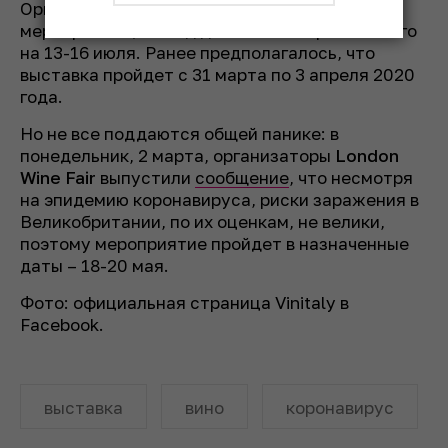
Организаторы не собирались отменять
мероприятие, но под давлением перенесли его
на 13-16 июля. Ранее предполагалось, что
выставка пройдет с 31 марта по 3 апреля 2020
года.
Но не все поддаются общей панике: в
понедельник, 2 марта, организаторы
London
Wine Fair
выпустили
сообщение
, что несмотря
на эпидемию коронавируса, риски заражения в
Великобритании, по их оценкам, не велики,
поэтому мероприятие пройдет в назначенные
даты – 18-20 мая.
Фото: официальная страница Vinitaly в
Facebook.
выставка
вино
коронавирус