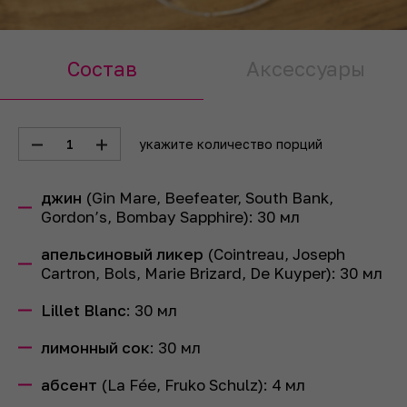
Состав
Аксессуары
1
укажите количество порций
джин
(Gin Mare, Beefeater, South Bank,
Gordon’s, Bombay Sapphire):
30
мл
апельсиновый ликер
(Cointreau, Joseph
Cartron, Bols, Marie Brizard, De Kuyper):
30
мл
Lillet Blanc
:
30
мл
лимонный сок
:
30
мл
абсент
(La Fée, Fruko Schulz):
4
мл