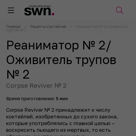
Главная
–
Рецепты коктейлей
-
Реаниматор № 2/Оживитель
трупов № 2
Реаниматор № 2/
Оживитель трупов
№ 2
Corpse Reviver № 2
Время приготовления:
5 мин
Corpse Reviver № 2 принадлежит к числу
коктейлей, изобретенных до сухого закона,
которые употреблялись с главной целью –
воскресить пьющего из мертвых, то есть