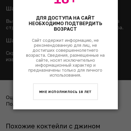
Шаг 3: Переливаем коктейль
ДЛЯ ДОСТУПА НА САЙТ
Выбросить из коктейльного бокала лед, через
НЕОБХОДИМО ПОДТВЕРДИТЬ
стрейнер перелить в него коктейль из шейкера.
ВОЗРАСТ
Шаг 4: Украшаем коктейль
Сайт содержит информацию, не
рекомендованную для лиц, не
достигших совершеннолетнего
Скрутить полоску цедры в спираль, чтобы
возраста. Сведения, размещенные на
извлечь эфирные масла, и опустить в бокал.
сайте, носят исключительно
информационный характер и
предназначены только для личного
использования.
МНЕ ИСПОЛНИЛОСЬ 18 ЛЕТ
Оценить рецепт:
Поделиться:
Похожие коктейли с джином