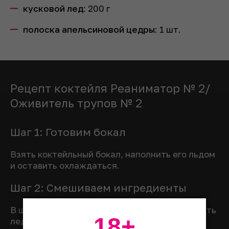
кусковой лед
:
200
г
полоска апельсиновой цедры
:
1
шт.
Рецепт коктейля Реаниматор № 2/
Оживитель трупов № 2
Шаг 1: Готовим бокал
Взять коктейльный бокал, наполнить его льдом
и оставить охлаждаться.
Шаг 2: Смешиваем ингредиенты
В шейкере смешать все ингредиенты, добавить
18+
лед и энергично потрясти.