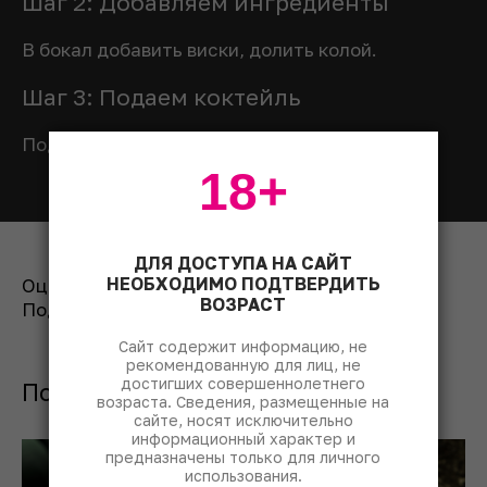
Шаг 2: Добавляем ингредиенты
В бокал добавить виски, долить колой.
Шаг 3: Подаем коктейль
Подавать с коктейльной трубочкой или без.
18+
ДЛЯ ДОСТУПА НА САЙТ
НЕОБХОДИМО ПОДТВЕРДИТЬ
Оценить рецепт:
ВОЗРАСТ
Поделиться:
Сайт содержит информацию, не
рекомендованную для лиц, не
достигших совершеннолетнего
Похожие коктейли с бурбоном
возраста. Сведения, размещенные на
сайте, носят исключительно
информационный характер и
предназначены только для личного
использования.