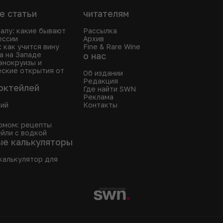
е статьи
читателям
калу: какие бывают
Рассылка
ессии
Архив
n: как учится вину
Fine & Rare Wine
а на Западе
о нас
 энокруизы и
ские открытия от
Об издании
Редакция
октейлей
Где найти SWN
Реклама
кий
Контакты
омом: рецепты
йли с водкой
ые калькуляторы
калькулятор для