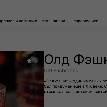
крепкое и не только
стиль жизни
справочники
Олд Фэш
5
Old Fashioned
«Олд фэшн» – один из самых п
был придуман еще в XIX веке. 
отсылает нас к истокам кокте