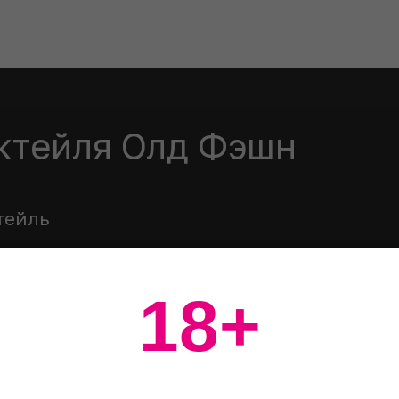
ктейля Олд Фэшн
тейль
ить кубик сахара, добавить воду и биттер, растоло
18+
виски
ть виски, добавить лед и хорошо размешать.
октейль