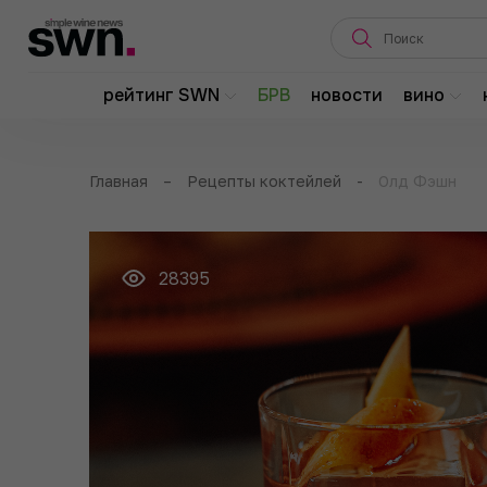
рейтинг SWN
БРВ
новости
вино
Главная
–
Рецепты коктейлей
-
Олд Фэшн
28395