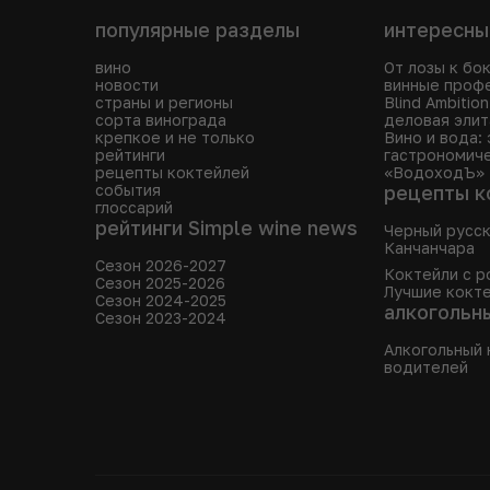
популярные разделы
интересны
вино
От лозы к бо
новости
винные проф
страны и регионы
Blind Ambitio
сорта винограда
деловая элит
крепкое и не только
Вино и вода:
рейтинги
гастрономиче
рецепты коктейлей
«ВодоходЪ»
события
рецепты к
глоссарий
рейтинги Simple wine news
Черный русс
Канчанчара
Сезон 2026-2027
Коктейли с р
Сезон 2025-2026
Лучшие кокте
Сезон 2024-2025
алкогольн
Сезон 2023-2024
Алкогольный 
водителей