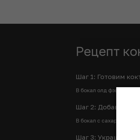
Рецепт ко
Шаг 1: Готовим кок
В бокал олд фэшн полож
Шаг 2: Добавляем 
В бокал с сахаром нали
Шаг 3: Украшаем к