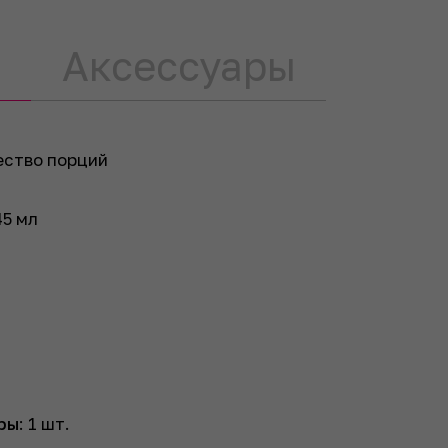
Аксессуары
ество порций
45
мл
ры
:
1
шт.