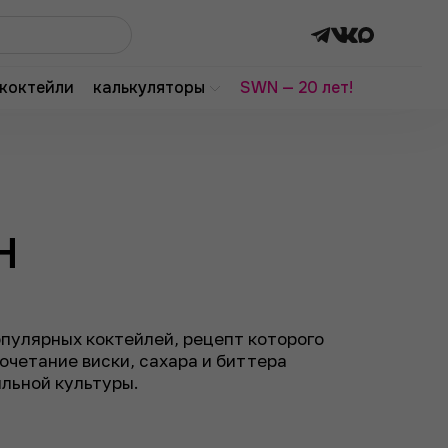
коктейли
калькуляторы
SWN — 20 лет!
н
опулярных коктейлей, рецепт которого
Сочетание виски, сахара и биттера
йльной культуры.