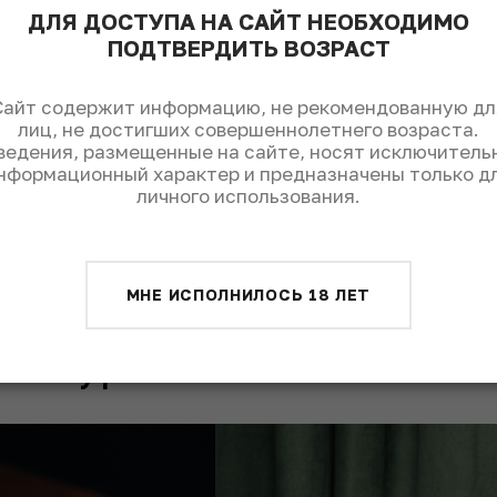
ДЛЯ ДОСТУПА НА САЙТ НЕОБХОДИМО
йльную вишню и полоску апельсиновой цедры, предв
ПОДТВЕРДИТЬ ВОЗРАСТ
еские масла.
Сайт содержит информацию, не рекомендованную дл
лиц, не достигших совершеннолетнего возраста.
ведения, размещенные на сайте, носят исключитель
нформационный характер и предназначены только д
личного использования.
Поделиться:
МНЕ ИСПОЛНИЛОСЬ 18 ЛЕТ
 с бурбоном