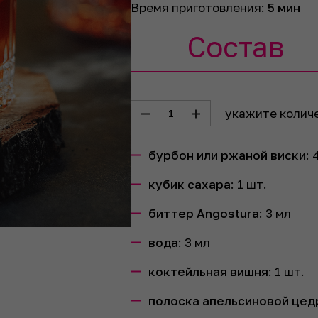
Время приготовления:
5 мин
Состав
укажите колич
1
бурбон или ржаной виски
:
кубик сахара
:
1
шт.
биттер Angostura
:
3
мл
вода
:
3
мл
коктейльная вишня
:
1
шт.
полоска апельсиновой цед