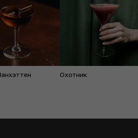
Манхэттен
Охотник