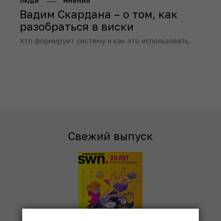
люди
мнения
Вадим Скардана – о том, как
разобраться в виски
Кто формирует систему и как это использовать.
Свежий выпуск