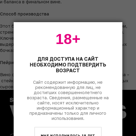
и баланса в финальном вине.
Способ производства
Этот бленд является отражением философии винодельни,
стремящейся к созданию великих вин бордоского стиля.
18+
Ключевую роль в его формировании играет длительная
выдержка в течение 24 месяцев во французских дубовых
бочках.
ДЛЯ ДОСТУПА НА САЙТ
Пейринг
НЕОБХОДИМО ПОДТВЕРДИТЬ
ВОЗРАСТ
Вино создано для сопровождения блюд из красного мяса –
стейков, ростбифа, а также дичи и выдержанных твердых
Сайт содержит информацию, не
сыров.
рекомендованную для лиц, не
достигших совершеннолетнего
возраста. Сведения, размещенные на
сайте, носят исключительно
информационный характер и
предназначены только для личного
использования.
МНЕ ИСПОЛНИЛОСЬ 18 ЛЕТ