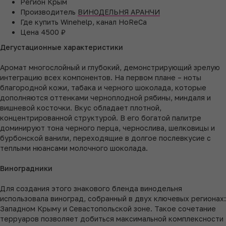
Регион
Крым
Производитель
ВИНОДЕЛЬНЯ АРАНЧИ
Где купить
Winehelp, канал HoReCa
Цена
4500 ₽
Дегустационные характеристики
Аромат многослойный и глубокий, демонстрирующий зрелую
интеграцию всех компонентов. На первом плане – ноты
благородной кожи, табака и черного шоколада, которые
дополняются оттенками черноплодной рябины, миндаля и
вишневой косточки. Вкус обладает плотной,
концентрированной структурой. В его богатой палитре
доминируют тона черного перца, чернослива, шелковицы и
бурбонской ванили, переходящие в долгое послевкусие с
теплыми нюансами молочного шоколада.
Виноградники
Для создания этого знакового бленда винодельня
использовала виноград, собранный в двух ключевых регионах:
Западном Крыму и Севастопольской зоне. Такое сочетание
терруаров позволяет добиться максимальной комплексности