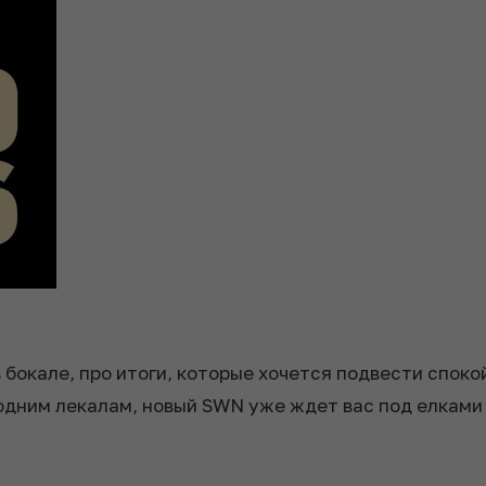
в бокале, про итоги, которые хочется подвести споко
дним лекалам, новый SWN уже ждет вас под елками 