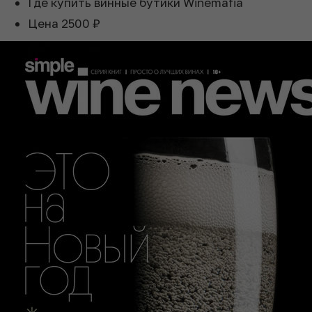
Где купить
винные бутики Winemafia
Цена
2500 ₽