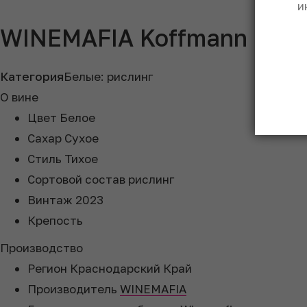
и
WINEMAFIA Koffmann Ora
Категория
Белые: рислинг
О вине
Цвет
Белое
Сахар
Сухое
Стиль
Тихое
Сортовой состав
рислинг
Винтаж
2023
Крепость
Производство
Регион
Краснодарский Край
Производитель
WINEMAFIA