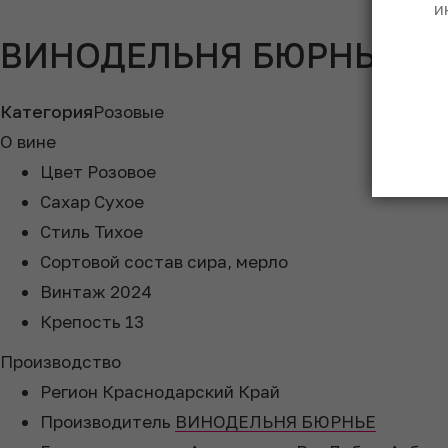
и
ВИНОДЕЛЬНЯ БЮРНЬЕ Люб
Категория
Розовые
О вине
Цвет
Розовое
Сахар
Сухое
Стиль
Тихое
Сортовой состав
сира, мерло
Винтаж
2024
Крепость
13
Производство
Регион
Краснодарский Край
Производитель
ВИНОДЕЛЬНЯ БЮРНЬЕ