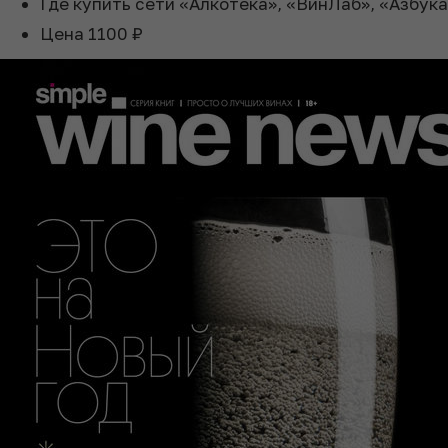
Где купить
сети «Алкотека», «ВинЛаб», «Азбука
Цена
1100 ₽