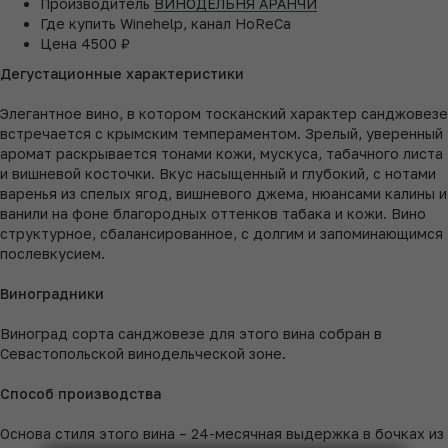
Производитель
ВИНОДЕЛЬНЯ АРАНЧИ
Где купить
Winehelp, канал HoReCa
Цена
4500 ₽
Дегустационные характеристики
Элегантное вино, в котором тосканский характер санджовезе
встречается с крымским темпераментом. Зрелый, уверенный
аромат раскрывается тонами кожи, мускуса, табачного листа
и вишневой косточки. Вкус насыщенный и глубокий, с нотами
варенья из спелых ягод, вишневого джема, нюансами калины и
ванили на фоне благородных оттенков табака и кожи. Вино
структурное, сбалансированное, с долгим и запоминающимся
послевкусием.
Виноградники
Виноград сорта санджовезе для этого вина собран в
Севастопольской винодельческой зоне.
Способ производства
Основа стиля этого вина – 24-месячная выдержка в бочках из