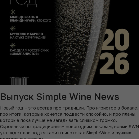
Выпуск Simple Wine News
Новый год – это всегда про традиции. Про игристое в бокале,
про итоги, которые хочется подвести спокойно, и про планы,
которые пока лучше не загадывать слишком громко.
Скроенный по традиционным новогодним лекалам, новый SWN
уже ждет вас под елками в винотеках SimpleWine и лучших
ресторанах страны.