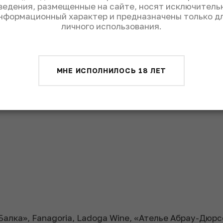
ведения, размещенные на сайте, носят исключитель
а Цимлянский / Голубок
нформационный характер и предназначены только д
личного использования.
лянский черный
МНЕ ИСПОЛНИЛОСЬ 18 ЛЕТ
алка», Fanagoria, Ladoga Wine, «Ателье Абрау-Дюрсо