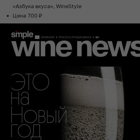
«Азбука вкуса», WineStyle
Цена
700 ₽