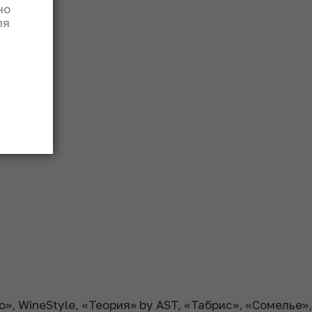
но
ля
», WineStyle, «Теория» by AST, «Табрис», «Сомелье»,